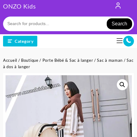
Skip
ONZO Kids
to
content
Search
Category
Accueil
/
Boutique
/
Porte Bébé & Sac à langer
/
Sac à maman
/ Sac
à dos à langer