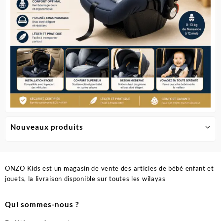
page
page
du
du
produit
produit
Nouveaux produits
ONZO Kids est un magasin de vente des articles de bébé enfant et
jouets, la livraison disponible sur toutes les wilayas
Qui sommes-nous ?