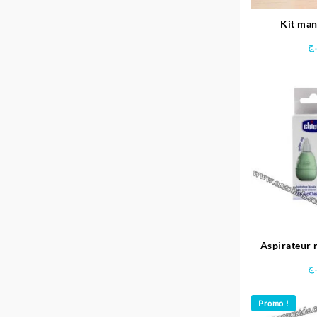
Kit ma
ج
Aspirateur 
béb
ج
Promo !