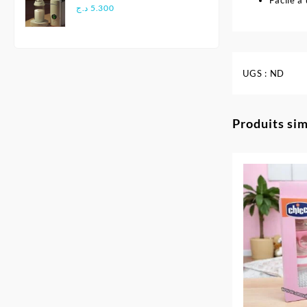
Facile à 
pour Voyage
د.ج
5.300
UGS :
ND
Produits sim