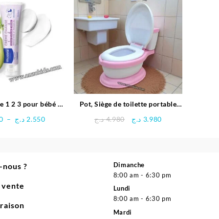
15.900 د.ج.
16.900 د.ج.
pour bébé –
Pot, Siège de toilette portable
ustela
pour Bébé
Plage
Le
Le
0
–
د.ج
2.550
د.ج
4.980
د.ج
3.980
de
prix
prix
prix :
initial
actuel
2.350 د.ج
était :
est :
à
4.980 د.ج.
3.980 د.ج.
Dimanche
-nous ?
2.550 د.ج
8:00 am - 6:30 pm
e vente
Lundi
8:00 am - 6:30 pm
vraison
Mardi