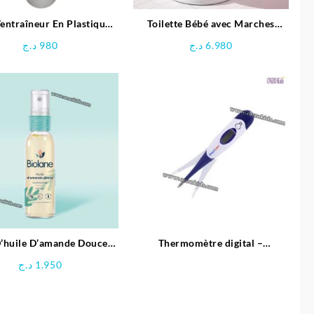
’entraîneur En Plastique -
Toilette Bébé avec Marches
Sevibébé
Larges-Mini Pouce
د.ج
980
د.ج
6.980
’huile D’amande Douce –
Thermomètre digital –
Biolane
SmartCare
د.ج
1.950