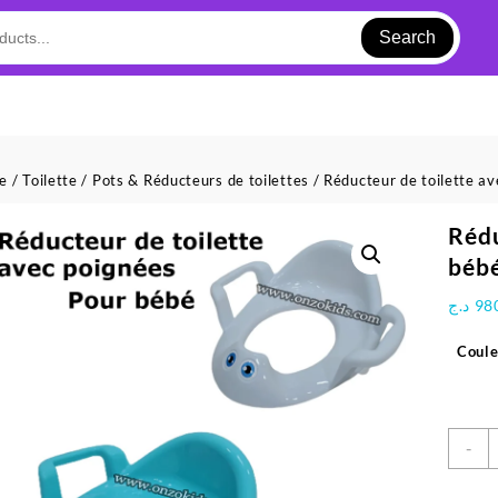
Search
ue
/
Toilette
/
Pots & Réducteurs de toilettes
/ Réducteur de toilette av
Rédu
bébé
د.ج
98
Coule
q
-
d
R