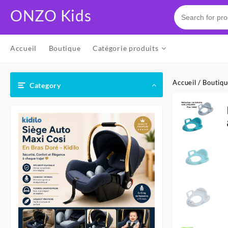
Skip
ONZO Kids
to
content
Accueil
Boutique
Catégorie produits
Accueil
/
Boutiq
Category