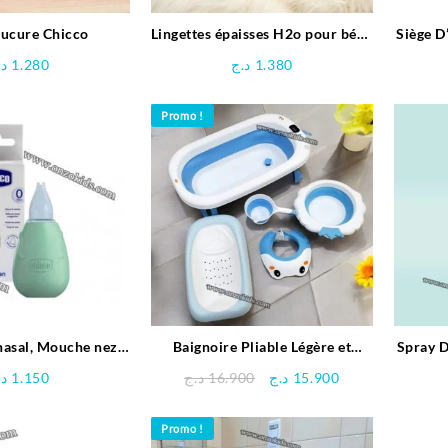
nucure Chicco
Lingettes épaisses H2o pour bébé
Siège D
– BIOLANE
د.
1.280
د.ج
1.380
Promo !
nasal, Mouche nez
Baignoire Pliable Légère et
Spray D
é – Chicco
Compacte avec accessoire
Le
Le
د.
1.150
د.ج
16.900
د.ج
15.900
prix
prix
initial
actuel
Promo !
était :
est :