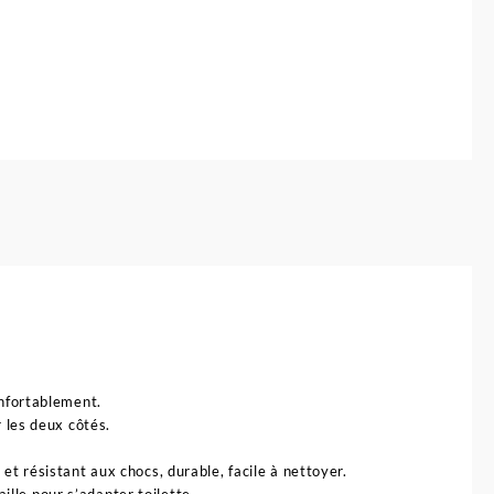
e
oilette
vec
oignées
our
ébé
apita
onfortablement.
r les deux côtés.
et résistant aux chocs, durable, facile à nettoyer.