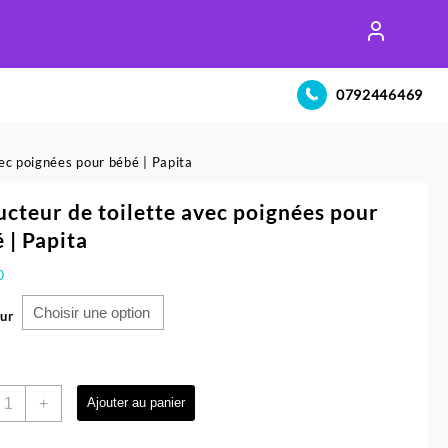
0792446469
ec poignées pour bébé | Papita
cteur de toilette avec poignées pour
 | Papita
0
ur
uantité
+
Ajouter au panier
e
éducteur