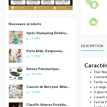
Nouveaux produits
Après Shampoing Démêlant
pour bébé - Johnson'S Baby
د.ج
1.380
DESCRIPTION
Porte Bébé, Kangourou
Multifonctionnel
د.ج
7.500
Ergonomique - Aiebao
Caractér
Bateau Pneumatique
Tout Neu
Gonflable Seahawk 3 -
د.ج
32.400
Convient
INTEX
Facile-s
Coussin de Bain pour Bébe -
Le siège
Sevibebe
د.ج
2.980
Il peut 
L’avant 
Fait de 
Chauffe-biberon Portable