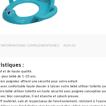
d
t
a
p
p
b
|
P
INFORMATIONS COMPLÉMENTAIRES
AVIS (0)
istiques :
f et de haute qualité.
 pour bébé de 1-10 ans.
aisir poignées offrent une sécurité pour votre enfant
 avec confortable haute dossier à laisser votre bébé utiliser toilette c
faire bébé utiliser toilette en toute sécurité avec poignée conception su
avec bloc conception, il est étanche et splash-preuve.
PP matériel, sain et respectueux de l’environnement, résistant à l’usure 