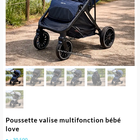
Poussette valise multifonction bébé
love
د.ج
30.500