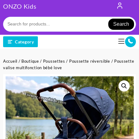
Skip
ONZO Kids
to
content
Search
Category
Accueil
/
Boutique
/
Poussettes
/
Poussette réversible
/ Poussette
valise multifonction bébé love