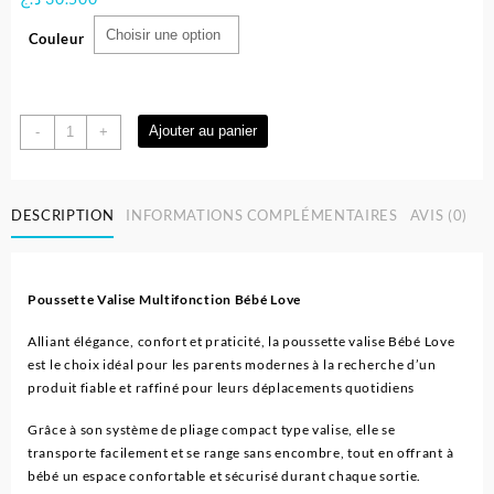
Couleur
quantité
Ajouter au panier
-
+
de
Poussette
valise
DESCRIPTION
INFORMATIONS COMPLÉMENTAIRES
AVIS (0)
multifonction
bébé
love
Poussette Valise Multifonction Bébé Love
Alliant élégance, confort et praticité, la poussette valise Bébé Love
est le choix idéal pour les parents modernes à la recherche d’un
produit fiable et raffiné pour leurs déplacements quotidiens
Grâce à son système de pliage compact type valise, elle se
transporte facilement et se range sans encombre, tout en offrant à
bébé un espace confortable et sécurisé durant chaque sortie.