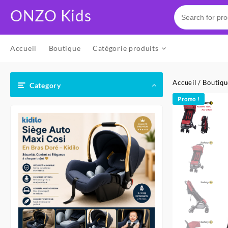
Skip
ONZO Kids
to
content
Accueil
Boutique
Catégorie produits
Accueil
/
Boutiq
Category
Promo !