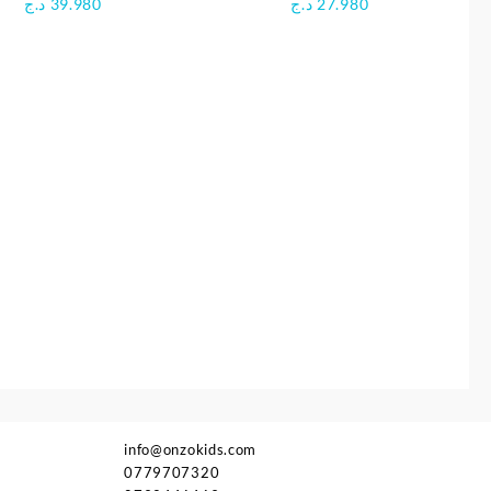
د.ج
39.980
د.ج
27.980
info@onzokids.com
0779707320