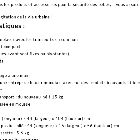
ns les produits et accessoires pour la sécurité des bébés, il vous assur
agitation de la vie urbaine !
stiques :
déplacer avec les transports en commun
 et compact
oues avant sont fixes ou pivotantes)
ts
iage à une main
 une entreprise leader mondiale axée sur des produits innovants et bie
ge
ansport : du nouveau-né à 15 kg
ssée en mousse
 (longueur) x 44 (largeur) x 104 (hauteur) cm
produit plié : 44 (longueur) x 16 (largeur) x 56 (hauteur) cm
ssette : 5,6 kg