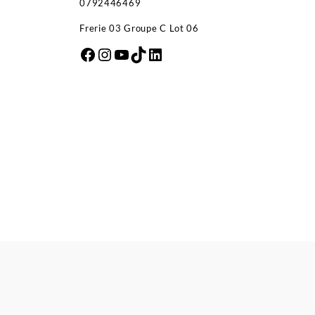
0792446469
Frerie 03 Groupe C Lot 06
Facebook
Instagram
YouTube
TikTok
LinkedIn