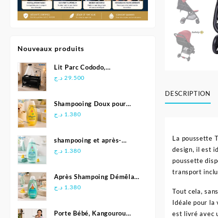
Nouveaux produits
Lit Parc Cododo,
Multifonction - Kidilo
د.ج
29.500
DESCRIPTION
Shampooing Doux pour
Bébé 500 ml - Johnson's
د.ج
1.380
La poussette T
shampooing et après-
design, il est
shampoing 2en1 Soft &
د.ج
1.380
Shiny 500 ml - Johnson's
poussette disp
Baby
transport incl
Après Shampoing Démêlant
pour bébé - Johnson'S Baby
د.ج
1.380
Tout cela, san
Idéale pour la 
Porte Bébé, Kangourou
est livré avec