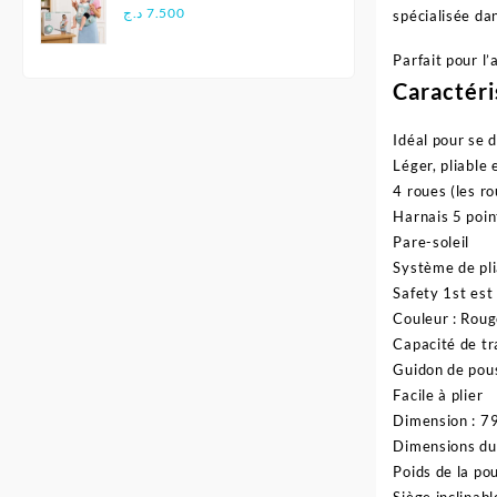
Multifonctionnel
د.ج
7.500
spécialisée da
Ergonomique - Aiebao
Parfait pour l’
Caractéri
Idéal pour se 
Léger, pliable
4 roues (les r
Harnais 5 poin
Pare-soleil
Système de pl
Safety 1st est
Couleur : Rou
Capacité de tr
Guidon de pou
Facile à plier
Dimension : 79
Dimensions du 
Poids de la pou