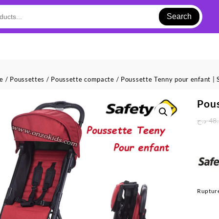
Search
ue
/
Poussettes
/
Poussette compacte
/ Poussette Tenny pour enfant | 
Pous
د.ج
48
Rupture