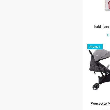
habillage
univers
ج
Promo !
Poussette M