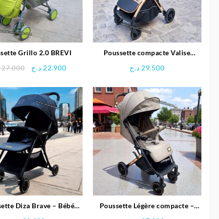
sette Grillo 2.0 BREVI
Poussette compacte Valise
inclinable pratique- kidilo
Le
Le
27.000
د.ج
22.900
د.ج
29.500
prix
prix
initial
actuel
était :
est :
22.900 د.ج.
27.000 د.ج.
ette Diza Brave – Bébé
Poussette Légère compacte –
confort
kidilo