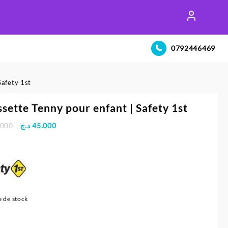
0792446469
Safety 1st
sette Tenny pour enfant | Safety 1st
Le
Le
.000
د.ج
45.000
prix
prix
initial
actuel
était :
est :
45.000 د.ج.
48.000 د.ج.
 de stock