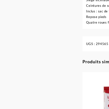
Siège inclinabl
Ceintures de s
Inclus : sac d
Repose pieds
Quatre roues f
UGS :
294565
Produits sim