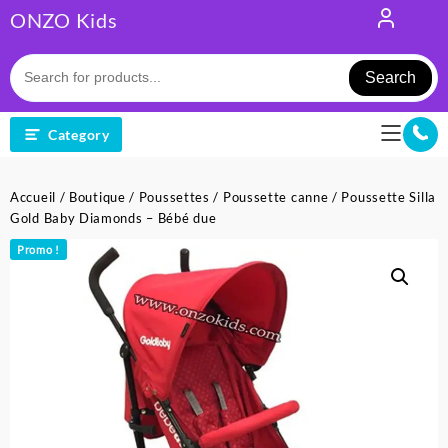
Skip
ONZO Kids
to
content
Search
Category
Accueil
/
Boutique
/
Poussettes
/
Poussette canne
/ Poussette Silla
Gold Baby Diamonds – Bébé due
Promo !