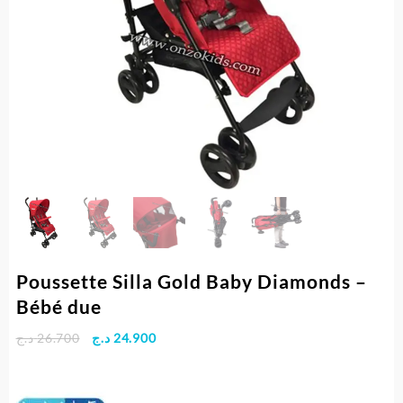
Poussette Silla Gold Baby Diamonds –
Bébé due
Le
Le
د.ج
26.700
د.ج
24.900
prix
prix
initial
actuel
était :
est :