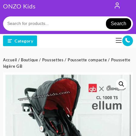
Skip
ONZO Kids
to
content
Search
Category
Accueil
/
Boutique
/
Poussettes
/
Poussette compacte
/ Poussette
légère GB