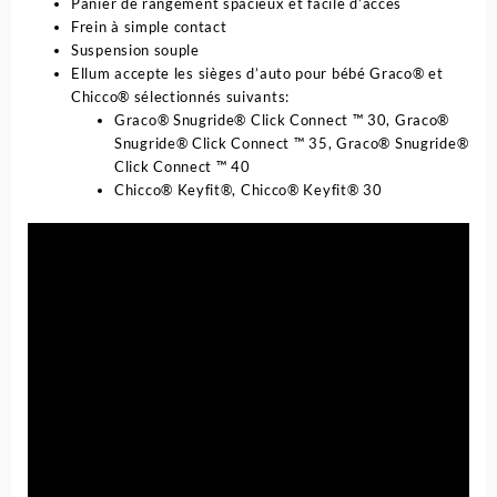
Panier de rangement spacieux et facile d’accès
Frein à simple contact
Suspension souple
Ellum accepte les sièges d’auto pour bébé Graco® et
Chicco® sélectionnés suivants:
Graco® Snugride® Click Connect ™ 30, Graco®
Snugride® Click Connect ™ 35, Graco® Snugride®
Click Connect ™ 40
Chicco® Keyfit®, Chicco® Keyfit® 30