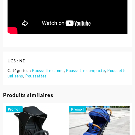
UGS :
ND
Catégories :
Poussette canne
,
Poussette compacte
,
Poussette
uni sens
,
Poussettes
Produits similaires
Promo !
Promo !