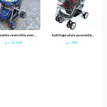
sette reversible avec
habillage pluie poussette
Manège – Pingouin
universel ombrelle poussette –
د.ج
12.600
د.ج
980
Mamounette