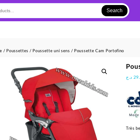
Search
ue
/
Poussettes
/
Poussette uni sens
/ Poussette Cam Portofino
Pous
د.ج
29
Très be