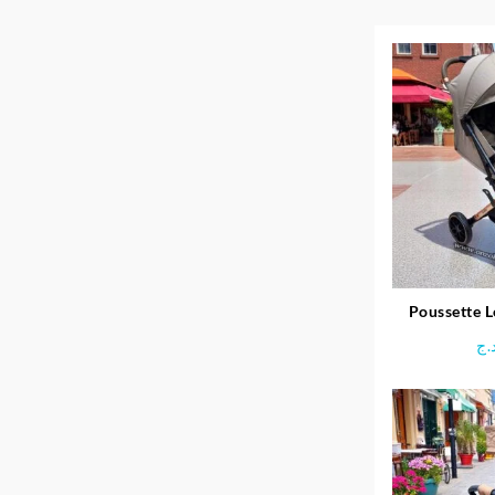
Poussette 
.ج