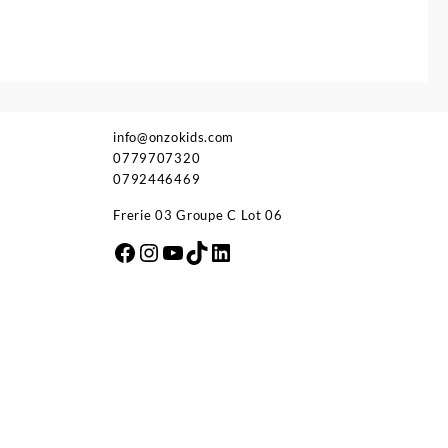
info@onzokids.com
0779707320
0792446469
Frerie 03 Groupe C Lot 06
Facebook
Instagram
YouTube
TikTok
LinkedIn