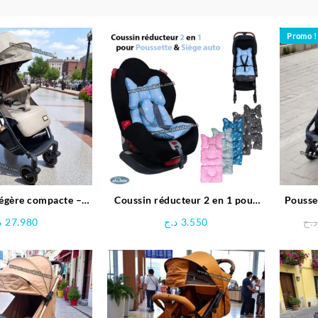
Promo !
Légère compacte –
Coussin réducteur 2 en 1 pour
Pousse
kidilo
Poussette & Siège auto |
د
27.980
د.ج
3.550
د.ج
Sevibebe