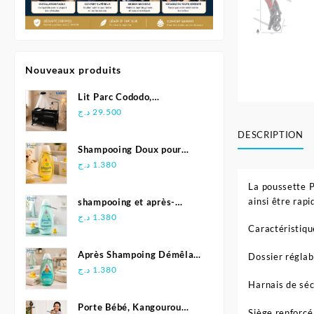
Nouveaux produits
Lit Parc Cododo,
Multifonction - Kidilo
د.ج
29.500
DESCRIPTION
Shampooing Doux pour
Bébé 500 ml - Johnson's
د.ج
1.380
La poussette P
ainsi être rap
shampooing et après-
shampoing 2en1 Soft &
د.ج
1.380
Caractéristiqu
Shiny 500 ml - Johnson's
Baby
Après Shampoing Démêlant
Dossier réglab
pour bébé - Johnson'S Baby
د.ج
1.380
Harnais de séc
Porte Bébé, Kangourou
Siège renforcé