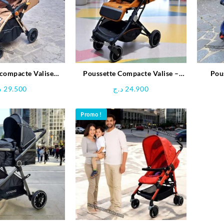
 compacte Valise
Poussette Compacte Valise –
Pous
 pratique- kidilo
kidilo
د
29.500
د.ج
24.900
Promo !