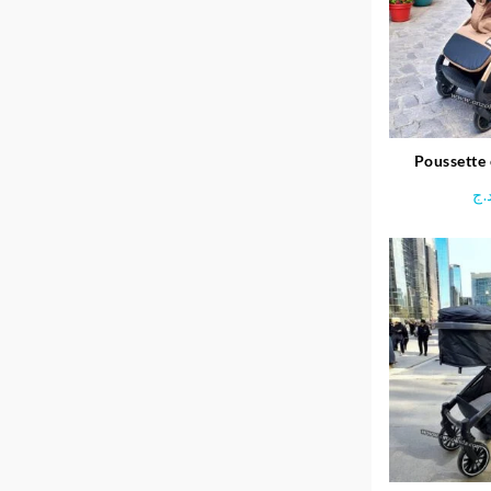
Poussette
inclinable
.ج