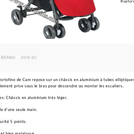
Rupture
BRAND
AVIS (0)
ortofino de Cam repose sur un châssis en aluminium à tubes elliptiques
idement prise sous le bras pour descendre ou monter les escaliers.
es: Châssis en aluminium très léger.
le d’une seule main.
urité 5 points.
 et bien matelassé.