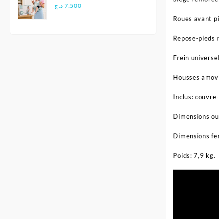
Multifonctionnel
د.ج
7.500
Ergonomique - Aiebao
Roues avant pi
Repose-pieds r
Frein universel
Housses amovib
Inclus: couvre-
Dimensions ou
Dimensions fe
Poids: 7,9 kg.