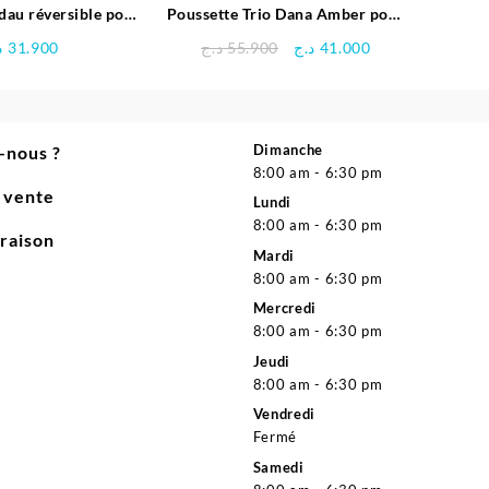
dau réversible pour
Poussette Trio Dana Amber pour
é – YOUMU
enfant | Bébéconfort
Le
Le
د
31.900
د.ج
55.900
د.ج
41.000
prix
prix
initial
actuel
était :
est :
41.000 د.ج.
55.900 د.ج.
Dimanche
-nous ?
8:00 am - 6:30 pm
e vente
Lundi
8:00 am - 6:30 pm
vraison
Mardi
8:00 am - 6:30 pm
Mercredi
8:00 am - 6:30 pm
Jeudi
8:00 am - 6:30 pm
Vendredi
Fermé
Samedi