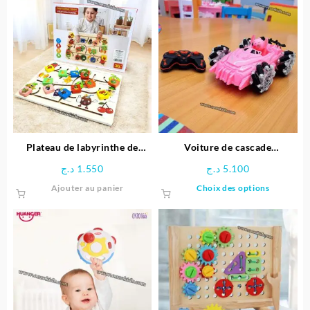
Plateau de labyrinthe de
Voiture de cascade
positionnement en bois-
télécommandée Stitch
د.ج
1.550
د.ج
5.100
Space Boy
Ce
Ajouter au panier
Choix des options
produit
a
plusieu
variatio
Les
options
peuven
être