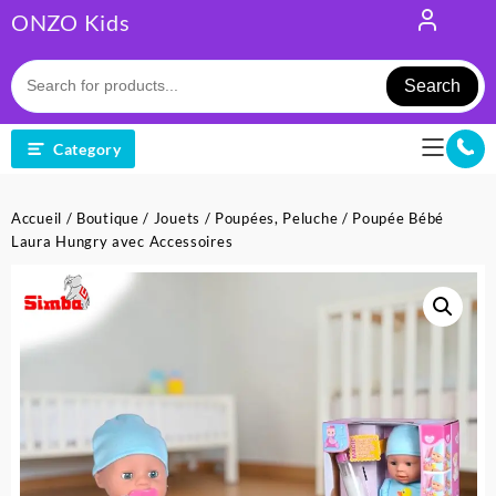
Skip
ONZO Kids
to
content
Search
Category
Accueil
/
Boutique
/
Jouets
/
Poupées, Peluche
/ Poupée Bébé
Laura Hungry avec Accessoires