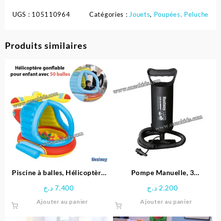
UGS :
105110964
Catégories :
Jouets
,
Poupées, Peluche
Produits similaires
Piscine à balles, Hélicoptère
Pompe Manuelle, 3
gonflable pour enfant + 50
adaptateurs pour Valve, en
د.ج
7.400
د.ج
2.200
balles – Bestway
Plastique – Noir
Ajouter au panier
Ajouter au panier