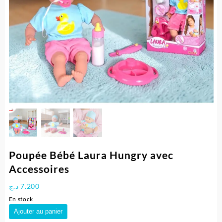
Poupée Bébé Laura Hungry avec
Accessoires
د.ج
7.200
En stock
quantité
Ajouter au panier
de