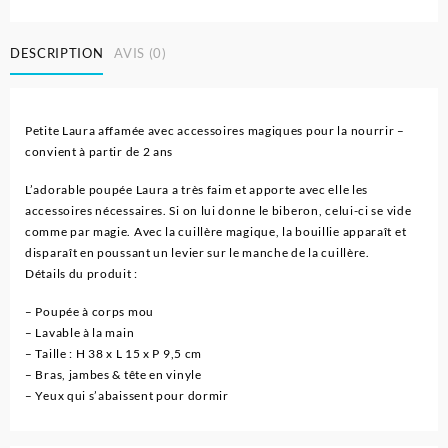
Poupée
Bébé
DESCRIPTION
AVIS (0)
Laura
Hungry
avec
Accessoires
Petite Laura affamée avec accessoires magiques pour la nourrir –
convient à partir de 2 ans
L’adorable poupée Laura a très faim et apporte avec elle les
accessoires nécessaires. Si on lui donne le biberon, celui-ci se vide
comme par magie. Avec la cuillère magique, la bouillie apparaît et
disparaît en poussant un levier sur le manche de la cuillère.
Détails du produit :
– Poupée à corps mou
– Lavable à la main
– Taille : H 38 x L 15 x P 9,5 cm
– Bras, jambes & tête en vinyle
– Yeux qui s’abaissent pour dormir