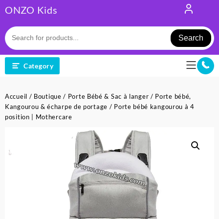
Skip
ONZO Kids
to
content
Search
Category
Accueil
/
Boutique
/
Porte Bébé & Sac à langer
/
Porte bébé,
Kangourou & écharpe de portage
/ Porte bébé kangourou à 4
position | Mothercare