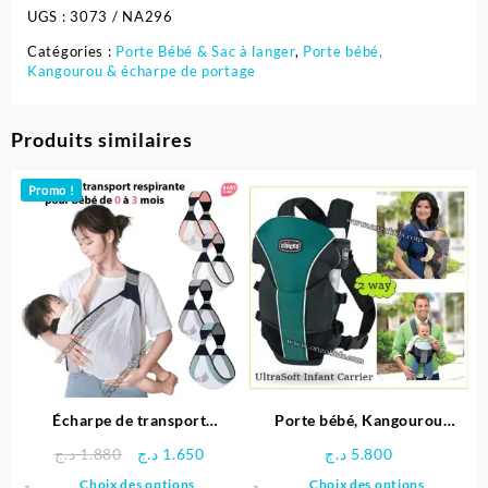
UGS :
3073 / NA296
Catégories :
Porte Bébé & Sac à langer
,
Porte bébé,
Kangourou & écharpe de portage
Produits similaires
Promo !
Écharpe de transport
Porte bébé, Kangourou
respirante pour bébé – Baby
Bidirectionnel UltraSoft –
Le
Le
د.ج
1.880
د.ج
1.650
د.ج
5.800
Sling
Chicco
prix
prix
Ce
Ce
Choix des options
Choix des options