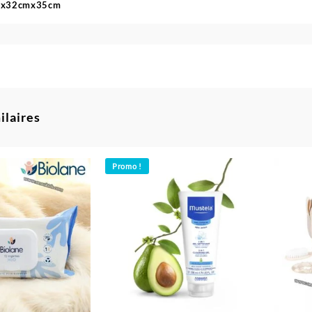
32x32cmx35cm
ilaires
Promo !