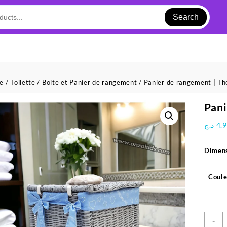
Search
ue
/
Toilette
/
Boite et Panier de rangement
/ Panier de rangement | Th
Pani
د.ج
4.
Dimens
Coule
q
-