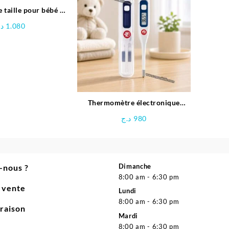
à
 taille pour bébé –
2.550 د.ج
evibebe
د.
1.080
Thermomètre électronique
Rigide – PIC
د.ج
980
Dimanche
-nous ?
8:00 am - 6:30 pm
e vente
Lundi
8:00 am - 6:30 pm
vraison
Mardi
8:00 am - 6:30 pm