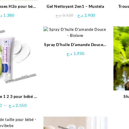
isses H2o pour bébé
Gel Nettoyant 2en1 – Mustela
Trous
BIOLANE
Le
Le
د.
1.380
د.ج
3.120
د.ج
2.900
prix
prix
initial
actuel
était :
est :
2.900 د.ج.
3.120 د.ج.
Spray D’huile D’amande Douce –
Biolane
د.ج
1.950
pour bébé –
Sh
ustela
J
Plage
0
–
د.ج
2.550
de
prix :
2.350 د.ج