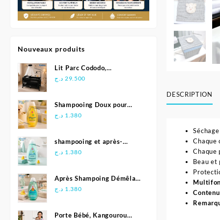
Nouveaux produits
Lit Parc Cododo,
Multifonction - Kidilo
د.ج
29.500
DESCRIPTION
Shampooing Doux pour
Bébé 500 ml - Johnson's
د.ج
1.380
Séchage 
Chaque o
shampooing et après-
Chaque p
shampoing 2en1 Soft &
د.ج
1.380
Beau et 
Shiny 500 ml - Johnson's
Protecti
Baby
Après Shampoing Démêlant
Multifon
pour bébé - Johnson'S Baby
د.ج
1.380
Contenu
Remarqu
Porte Bébé, Kangourou