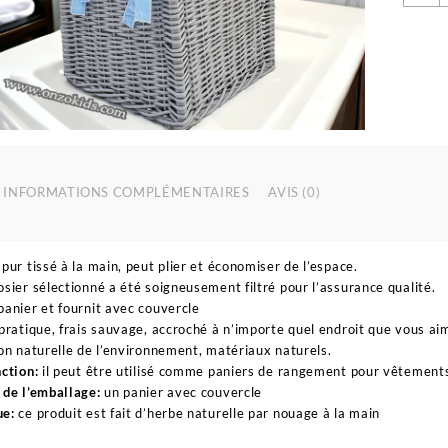
d
P
d
r
|
T
b
B
INFORMATIONS COMPLÉMENTAIRES
AVIS (0)
pur tissé à la main, peut plier et économiser de l’espace.
sier sélectionné a été soigneusement filtré pour l’assurance qualité.
anier et fournit avec couvercle
pratique, frais sauvage, accroché à n’importe quel endroit que vous ai
on naturelle de l’environnement, matériaux naturels.
ction:
il peut être utilisé comme paniers de rangement pour vêtements s
 de l’emballage:
un panier avec couvercle
e:
ce produit est fait d’herbe naturelle par nouage à la main