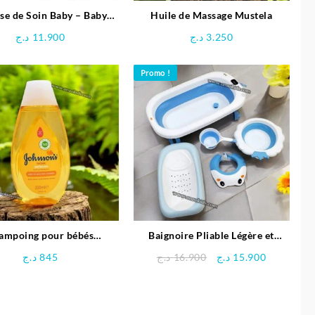
se de Soin Baby – Baby
Huile de Massage Mustela
Moov
د.ج
11.900
د.ج
3.250
Promo !
ampoing pour bébés
Baignoire Pliable Légère et
OHNSON’S® 200 ML
Compacte avec accessoire
Le
Le
د.ج
845
د.ج
16.900
د.ج
15.900
prix
prix
initial
actuel
était :
est :