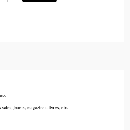
e
anier
e
angement
he
est
aby
mez.
ales, jouets, magazines, livres, etc.