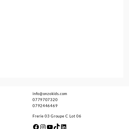
16.900 د.ج.
info@onzokids.com
0779707320
0792446469
Frerie 03 Groupe C Lot 06
Facebook
Instagram
YouTube
TikTok
LinkedIn