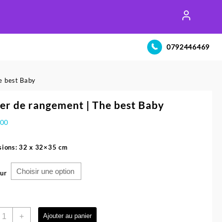
0792446469
e best Baby
er de rangement | The best Baby
900
ions: 32 x 32×35 cm
ur
uantité
+
Ajouter au panier