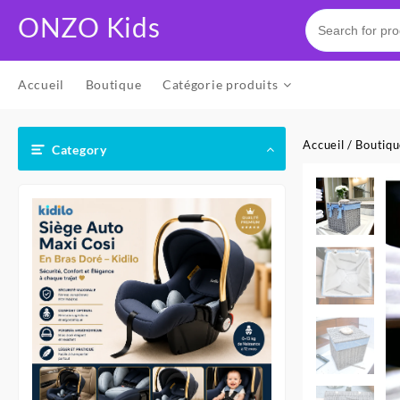
Skip
ONZO Kids
to
content
Accueil
Boutique
Catégorie produits
Accueil
/
Boutiq
Category