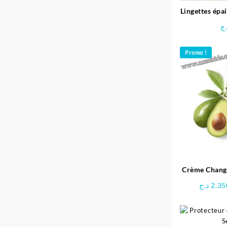
Lingettes épa
– 
ج
Promo !
Crème Change 1 2 3 
M
د.ج
2.35