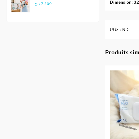
Dimension: 
Multifonctionnel
د.ج
7.500
Ergonomique - Aiebao
UGS :
ND
Produits sim