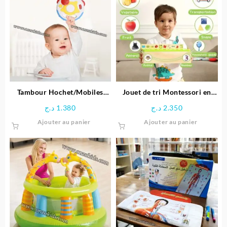
Tambour Hochet/Mobiles
Jouet de tri Montessori en
Unisexe – Huanger
bois éducative
د.ج
1.380
د.ج
2.350
Ajouter au panier
Ajouter au panier