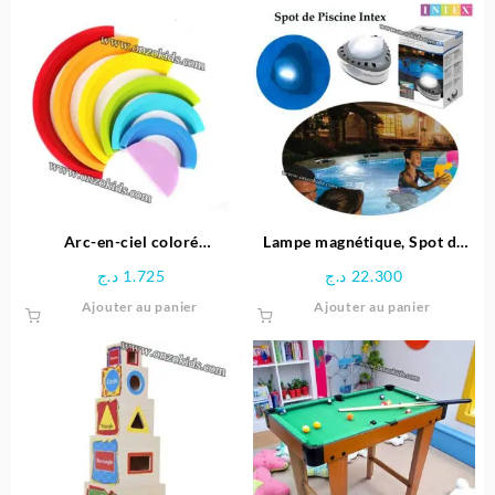
Arc-en-ciel coloré
Lampe magnétique, Spot de
Montessori
Piscine LED – Intex
د.ج
1.725
د.ج
22.300
Ajouter au panier
Ajouter au panier