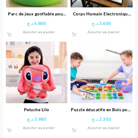
Parc de jeux gonflable pour
Corps Humain Electronique
bébé Girafe – INTEX
Interactif pour enfant
د.ج
6.800
د.ج
3.600
Ajouter au panier
Ajouter au panier
Peluche Lilo
Puzzle éducatife en Bois pour
Enfants
د.ج
3.980
د.ج
2.350
Ajouter au panier
Ajouter au panier