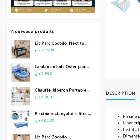
Nouveaux produits
Lit Parc Cododo, Next to Me
2en1 – Pingouin
د.ج
21.900
Landau en bois Osier pour
bébé
د.ج
5.980
Chauffe-biberon Portable
DESCRIPTION
pour Voyage
د.ج
5.300
Piscine rectangulaire Steel
Piscine 
Pro avec pompe de
د.ج
49.500
Liner tr
filtration 300 x 201 x 66
Installat
cm -Bestway
Dimensi
Lit Parc Cododo,