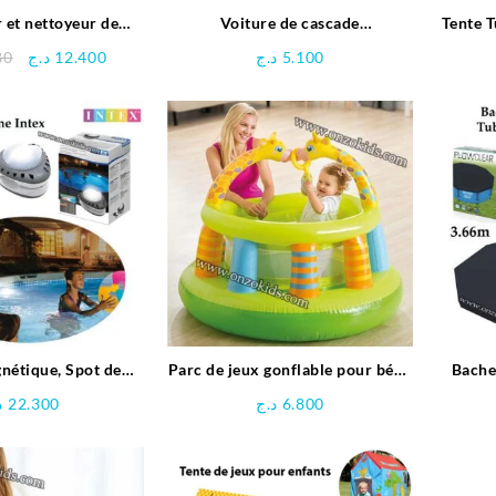
 et nettoyeur de
Voiture de cascade
Tente T
ne – Bestway
télécommandée Stitch
Le
Le
80
د.ج
12.400
د.ج
5.100
prix
prix
initial
actuel
était :
est :
12.400 د.ج.
14.980 د.ج.
nétique, Spot de
Parc de jeux gonflable pour bébé
Bache
e LED – Intex
Girafe – INTEX
Diam
د
22.300
د.ج
6.800