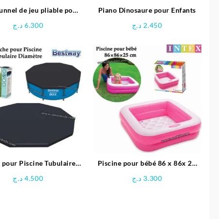
unnel de jeu pliable pour
Piano Dinosaure pour Enfants
enfants
د.ج
6.300
د.ج
2.450
 pour Piscine Tubulaire
Piscine pour bébé 86 x 86x 25
ètre 3.66 M – Bestway
cm -INTEX
د.ج
4.500
د.ج
3.300