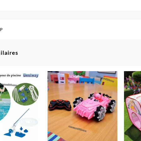
P
ilaires