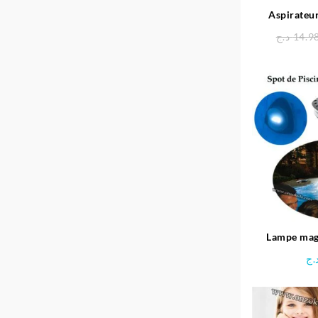
Aspirateur
pisci
د.ج
14.9
Lampe mag
Piscin
.ج