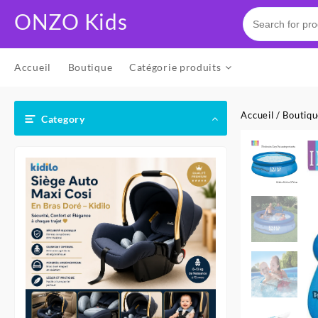
Skip
ONZO Kids
to
content
Accueil
Boutique
Catégorie produits
Accueil
/
Boutiq
Category