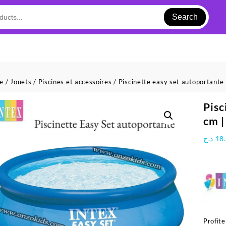
Search
ue
/
Jouets
/
Piscines et accessoires
/ Piscinette easy set autoportante
Pisc
cm |
د.ج
18
Profite