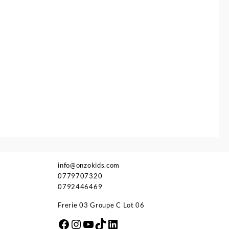
info@onzokids.com
0779707320
0792446469
Frerie 03 Groupe C Lot 06
Facebook
Instagram
YouTube
TikTok
LinkedIn