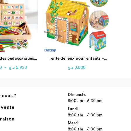
ides pédagogiques
Tente de jeux pour enfants –
fonctionnel
Bestway
Plage
0
–
د.ج
1.950
د.ج
3.800
de
prix :
1.800 د.ج
à
Dimanche
-nous ?
1.950 د.ج
8:00 am - 6:30 pm
e vente
Lundi
8:00 am - 6:30 pm
vraison
Mardi
8:00 am - 6:30 pm