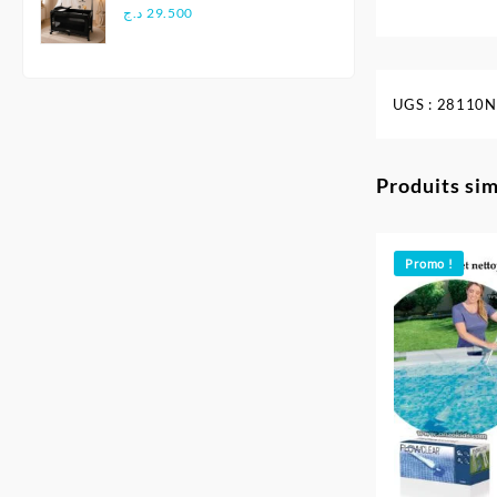
Multifonction - Kidilo
د.ج
29.500
UGS :
28110N
Produits sim
Promo !