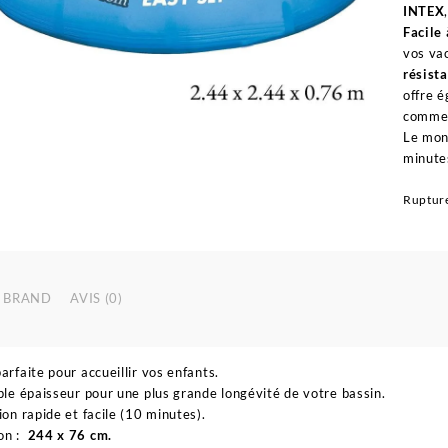
INTEX
Facile 
vos va
résist
offre 
comme
Le mont
minute
Rupture
BRAND
AVIS (0)
parfaite pour accueillir vos enfants.
iple épaisseur pour une plus grande longévité de votre bassin.
ion rapide et facile (10 minutes).
on :
244 x 76 cm.