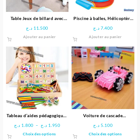
Table Jeux de billard avec
Piscine à balles, Hélicoptère
Pieds
gonflable pour enfant + 50
د.ج
11.500
د.ج
7.400
balles – Bestway
Ajouter au panier
Ajouter au panier
Tableau d’aides pédagogiques
Voiture de cascade
multifonctionnel
télécommandée Stitch
Plage
د.ج
1.800
–
د.ج
1.950
د.ج
5.100
de
Ce
Ce
Choix des options
Choix des options
prix :
produit
produit