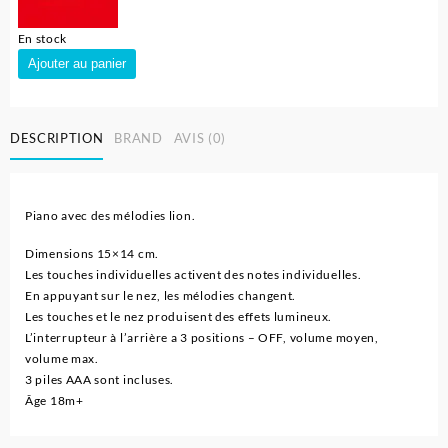
En stock
quantité
Ajouter au panier
de
Piano
avec
DESCRIPTION
BRAND
AVIS (0)
mélodies
lion-
HUANGER
Piano avec des mélodies lion.
Dimensions 15×14 cm.
Les touches individuelles activent des notes individuelles.
En appuyant sur le nez, les mélodies changent.
Les touches et le nez produisent des effets lumineux.
L’interrupteur à l’arrière a 3 positions – OFF, volume moyen,
volume max.
3 piles AAA sont incluses.
Âge 18m+