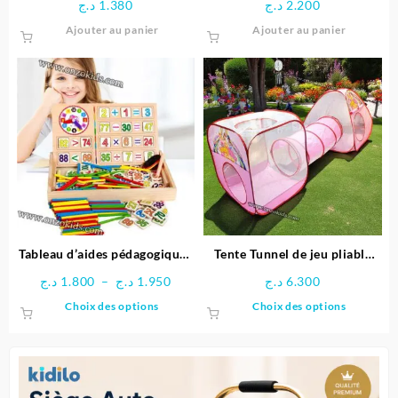
د.ج
1.380
د.ج
2.200
Ajouter au panier
Ajouter au panier
Tableau d’aides pédagogiques
Tente Tunnel de jeu pliable
multifonctionnel
pour enfants
Plage
د.ج
1.800
–
د.ج
1.950
د.ج
6.300
de
Ce
Ce
Choix des options
Choix des options
prix :
produit
produit
1.800 د.ج
a
a
à
plusieurs
plusieu
1.950 د.ج
variations.
variatio
Les
Les