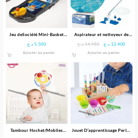
Jeu deSociété Mini-Basket
Aspirateur et nettoyeur de
6en1
piscine – Bestway
Le
Le
د.ج
5.500
د.ج
14.980
د.ج
12.400
prix
prix
Ajouter au panier
Ajouter au panier
initial
actue
était :
est :
14.980 د.ج.
Tambour Hochet/Mobiles
Jouet D’apprentissage Perles
Unisexe – Huanger
arc-en-ciel en Bois