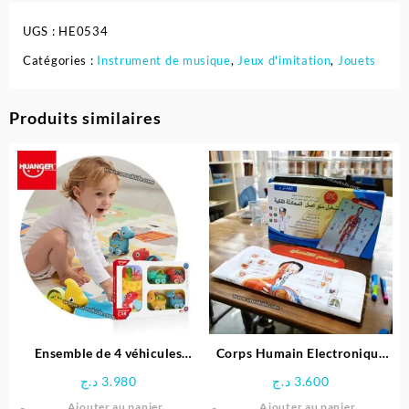
UGS :
HE0534
Catégories :
Instrument de musique
,
Jeux d'imitation
,
Jouets
Produits similaires
Ensemble de 4 véhicules
Corps Humain Electronique
dinosaures avec Tapis circuit
Interactif pour enfant
د.ج
3.980
د.ج
3.600
– HUANGER
Ajouter au panier
Ajouter au panier