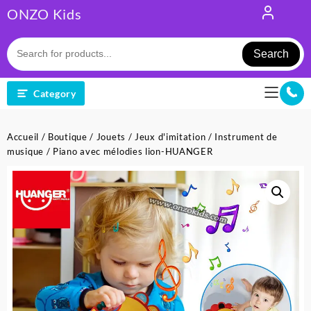
Skip
ONZO Kids
to
content
Search
Category
Accueil
/
Boutique
/
Jouets
/
Jeux d'imitation
/
Instrument de
musique
/ Piano avec mélodies lion-HUANGER