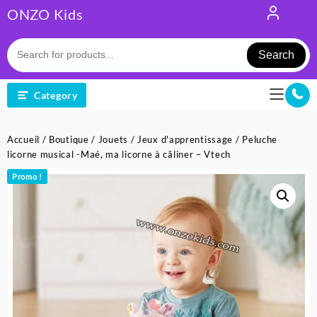
Skip
ONZO Kids
to
content
Search
Category
Accueil
/
Boutique
/
Jouets
/
Jeux d'apprentissage
/ Peluche
licorne musical -Maé, ma licorne à câliner – Vtech
Promo !