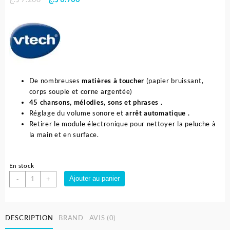
prix
prix
initial
actuel
était :
est :
6.700 د.ج.
7.200 د.ج.
De nombreuses
matières à toucher
(papier bruissant,
corps souple et corne argentée)
45 chansons,
mélodies, sons et phrases .
Réglage du volume sonore et
arrêt automatique .
Retirer le module électronique pour nettoyer la peluche à
la main et en surface.
En stock
quantité
Ajouter au panier
-
+
de
Peluche
licorne
DESCRIPTION
BRAND
AVIS (0)
musical