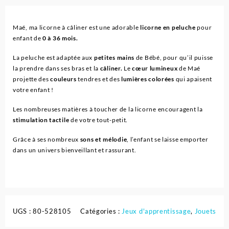
-
Maé,
ma
Maé, ma licorne à câliner est une adorable
licorne en peluche
pour
licorne
enfant de
0 à 36 mois.
à
câliner
La peluche est adaptée aux
petites mains
de Bébé, pour qu’il puisse
-
la prendre dans ses bras et la
câliner.
Le
cœur lumineux
de Maé
Vtech
projette des
couleurs
tendres et des
lumières colorées
qui apaisent
votre enfant !
Les nombreuses matières à toucher de la licorne encouragent la
stimulation tactile
de votre tout-petit.
Grâce à ses nombreux
sons et mélodie
, l’enfant se laisse emporter
dans un univers bienveillant et rassurant.
UGS :
80-528105
Catégories :
Jeux d'apprentissage
,
Jouets