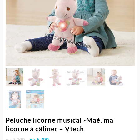
Peluche licorne musical -Maé, ma
licorne à câliner – Vtech
Le
Le
د.ج
7.200
د.ج
6.700