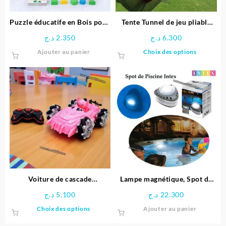
Puzzle éducatife en Bois pour
Tente Tunnel de jeu pliable
Enfants
pour enfants
د.ج
2.350
د.ج
6.300
Ce
Ajouter au panier
Choix des options
produit
a
plusieu
variatio
Les
options
peuven
être
choisie
sur
la
page
Voiture de cascade
Lampe magnétique, Spot de
du
télécommandée Stitch
Piscine LED – Intex
د.ج
5.100
د.ج
22.300
produit
Ce
Choix des options
Ajouter au panier
produit