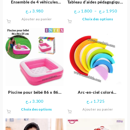
Ensemble de 4 véhicules
Tableau d’aides pédagogiques
dinosaures avec Tapis circuit
multifonctionnel
Plage
د.ج
3.980
د.ج
1.800
–
د.ج
1.950
– HUANGER
de
Ce
Ajouter au panier
Choix des options
prix :
produit
1.800 د.ج
a
à
plusieu
1
variatio
Les
options
peuven
être
choisie
sur
la
page
Piscine pour bébé 86 x 86x
Arc-en-ciel coloré
du
25 cm -INTEX
Montessori
د.ج
3.300
د.ج
1.725
produit
Ce
Choix des options
Ajouter au panier
produit
a
plusieurs