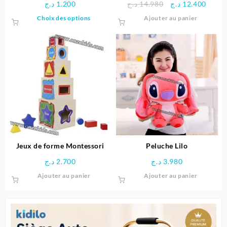
Le
Le
د.ج
1.200
د.ج
14.980
د.ج
12.400
prix
prix
Ce
Choix des options
Ajouter au panier
initial
actue
produit
était :
est :
a
14.980 د.ج.
plusieurs
variations.
Les
options
peuvent
être
choisies
sur
la
page
Jeux de forme Montessori
Peluche Lilo
du
د.ج
2.700
د.ج
3.980
produit
Ajouter au panier
Ajouter au panier