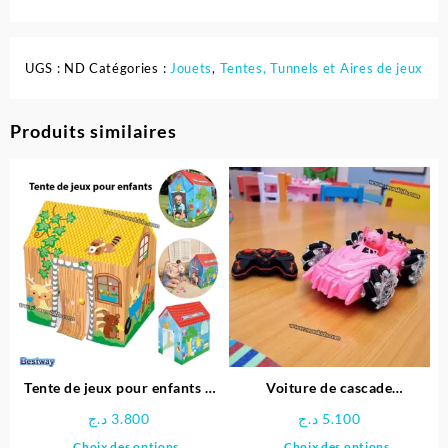
UGS :
ND
Catégories :
Jouets
,
Tentes, Tunnels et Aires de jeux
Produits similaires
Tente de jeux pour enfants –
Voiture de cascade
Bestway
télécommandée Stitch
د.ج
3.800
د.ج
5.100
Ce
Ce
Choix des options
Choix des options