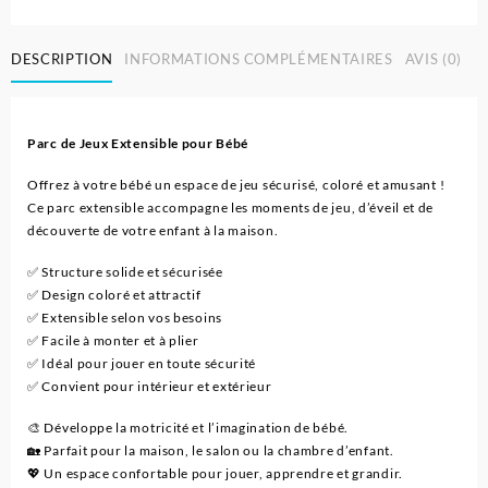
Parc
de
DESCRIPTION
INFORMATIONS COMPLÉMENTAIRES
AVIS (0)
jeux
extensible
selon
le
Parc de Jeux Extensible pour Bébé
choix
pour
Offrez à votre bébé un espace de jeu sécurisé, coloré et amusant !
enfants
Ce parc extensible accompagne les moments de jeu, d’éveil et de
découverte de votre enfant à la maison.
✅ Structure solide et sécurisée
✅ Design coloré et attractif
✅ Extensible selon vos besoins
✅ Facile à monter et à plier
✅ Idéal pour jouer en toute sécurité
✅ Convient pour intérieur et extérieur
🎨 Développe la motricité et l’imagination de bébé.
🏡 Parfait pour la maison, le salon ou la chambre d’enfant.
💖 Un espace confortable pour jouer, apprendre et grandir.