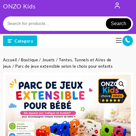
Skip
ONZO Kids
to
content
Search
Category
Accueil
/
Boutique
/
Jouets
/
Tentes, Tunnels et Aires de
jeux
/ Parc de jeux extensible selon le choix pour enfants