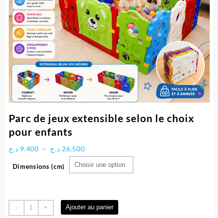
Parc de jeux extensible selon le choix
pour enfants
Plage
د.ج
9.400
–
د.ج
26.500
de
Dimensions (cm)
prix :
9.400 د.ج
à
26.500 د.ج
quantité
Ajouter au panier
-
+
de