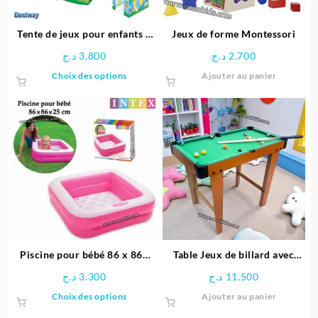
sur
sur
la
la
page
page
Tente de jeux pour enfants –
Jeux de forme Montessori
du
du
Bestway
د.ج
3.800
د.ج
2.700
produit
produit
Ce
Choix des options
Ajouter au panier
produit
a
plusieurs
variations.
Les
options
peuvent
être
choisies
sur
la
page
Piscine pour bébé 86 x 86x
Table Jeux de billard avec
du
25 cm -INTEX
Pieds
د.ج
3.300
د.ج
11.500
produit
Ce
Choix des options
Ajouter au panier
produit