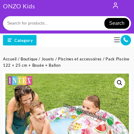
Skip
ONZO Kids
to
content
Search
Category
Accueil
/
Boutique
/
Jouets
/
Piscines et accessoires
/ Pack Piscine
122 × 25 cm + Bouée + Ballon