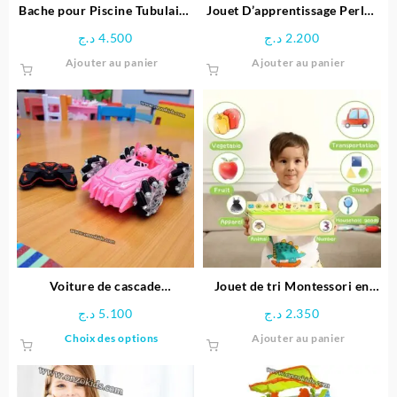
Bache pour Piscine Tubulaire
Jouet D’apprentissage Perles
Diamètre 3.66 M – Bestway
arc-en-ciel en Bois
د.ج
4.500
د.ج
2.200
Ajouter au panier
Ajouter au panier
Voiture de cascade
Jouet de tri Montessori en
télécommandée Stitch
bois éducative
د.ج
5.100
د.ج
2.350
Ce
Choix des options
Ajouter au panier
produit
a
plusieurs