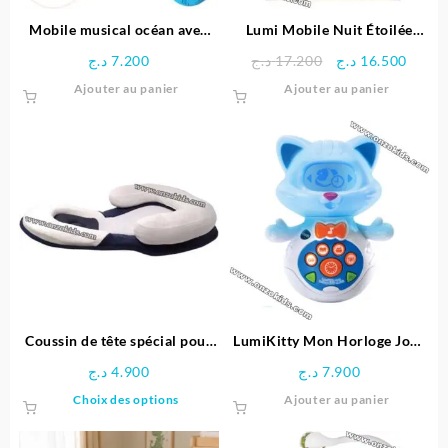
la
la
page
page
Mobile musical océan avec
Lumi Mobile Nuit Étoilée
du
du
projection + Télécommande
Vtech
Le
Le
د.ج
7.200
د.ج
17.200
د.ج
16.500
produit
produit
prix
prix
Ajouter au panier
Ajouter au panier
initial
actue
était :
est :
17.200 د.ج.
Coussin de tête spécial pour
LumiKitty Mon Horloge Jour
bébés et nouveau-nés
et Nuit – VTech
د.ج
4.900
د.ج
7.900
réglable
Ce
Choix des options
Ajouter au panier
produit
a