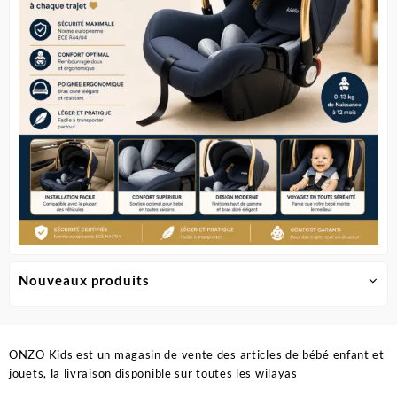
choisies
sur
la
page
du
produit
Nouveaux produits
ONZO Kids est un magasin de vente des articles de bébé enfant et
jouets, la livraison disponible sur toutes les wilayas