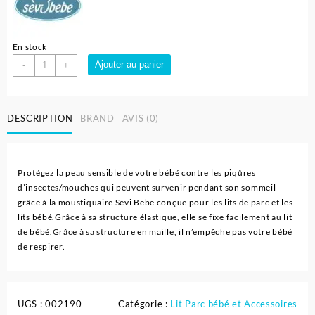
En stock
quantité
Ajouter au panier
-
+
de
Moustiquaire
de
DESCRIPTION
BRAND
AVIS (0)
lit
bébé
170x70x70
cm
Protégez la peau sensible de votre bébé contre les piqûres
|
d’insectes/mouches qui peuvent survenir pendant son sommeil
Sevi
grâce à la moustiquaire Sevi Bebe conçue pour les lits de parc et les
bebe
lits bébé.Grâce à sa structure élastique, elle se fixe facilement au lit
de bébé.Grâce à sa structure en maille, il n’empêche pas votre bébé
de respirer.
UGS :
002190
Catégorie :
Lit Parc bébé et Accessoires