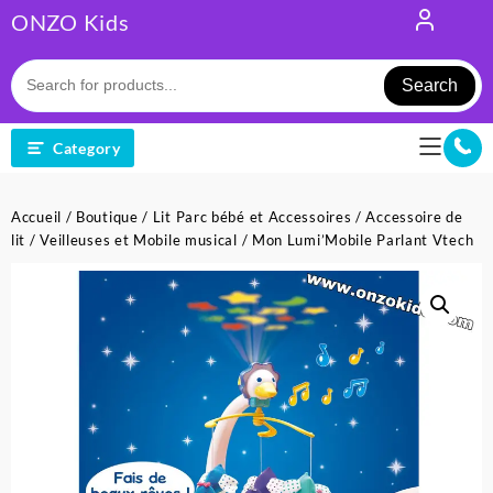
Skip
ONZO Kids
to
content
Search
Category
Accueil
/
Boutique
/
Lit Parc bébé et Accessoires
/
Accessoire de
lit
/
Veilleuses et Mobile musical
/ Mon Lumi’Mobile Parlant Vtech