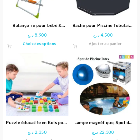
Balançoire pour bébé &
Bache pour Piscine Tubulaire
enfants
Diamètre 3.66 M – Bestway
د.ج
8.900
د.ج
4.500
Ce
Choix des options
Ajouter au panier
produit
a
plusieurs
variations.
Les
options
peuvent
être
choisies
sur
la
page
Puzzle éducatife en Bois pour
Lampe magnétique, Spot de
du
Enfants
Piscine LED – Intex
د.ج
2.350
د.ج
22.300
produit