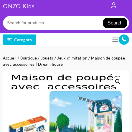
Skip
ONZO Kids
to
content
Search
Category
Accueil
/
Boutique
/
Jouets
/
Jeux d'imitation
/ Maison de poupée
avec accessoires | Dream house