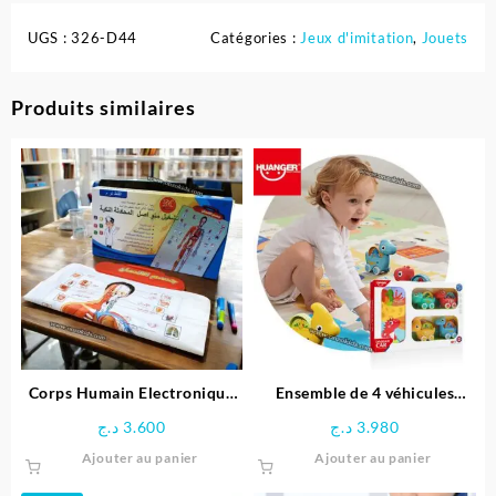
UGS :
326-D44
Catégories :
Jeux d'imitation
,
Jouets
Produits similaires
Corps Humain Electronique
Ensemble de 4 véhicules
Interactif pour enfant
dinosaures avec Tapis circuit
د.ج
3.600
د.ج
3.980
– HUANGER
Ajouter au panier
Ajouter au panier