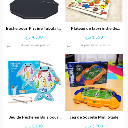
Bache pour Piscine Tubulaire
Plateau de labyrinthe de
Diamètre 3.66 M – Bestway
positionnement en bois-
د.ج
4.500
د.ج
1.550
Space Boy
Ajouter au panier
Ajouter au panier
Jeu de Pêche en Bois pour
Jeu de Société Mini Stade
Enfants
د.ج
1.200
د.ج
3.900