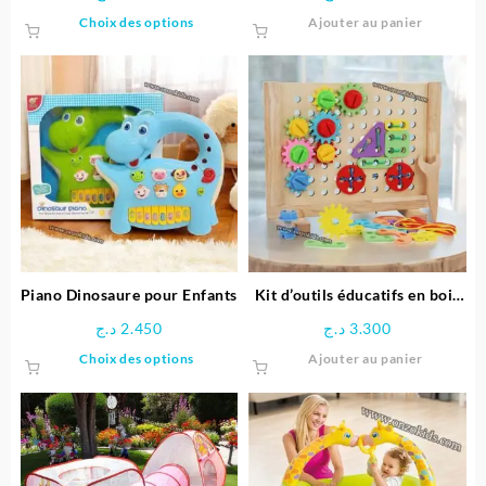
Ce
Choix des options
Ajouter au panier
produit
a
plusieurs
variations.
Les
options
peuvent
être
choisies
sur
la
page
Piano Dinosaure pour Enfants
Kit d’outils éducatifs en bois
du
pour enfants
د.ج
2.450
د.ج
3.300
produit
Ce
Choix des options
Ajouter au panier
produit
a
plusieurs
variations.
Les