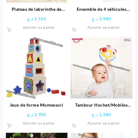
Plateau de labyrinthe de
Ensemble de 4 véhicules
positionnement en bois-
dinosaures avec Tapis circuit
د.ج
1.550
د.ج
3.980
Space Boy
– HUANGER
Ajouter au panier
Ajouter au panier
Jeux de forme Montessori
Tambour Hochet/Mobiles
Unisexe – Huanger
د.ج
2.700
د.ج
1.380
Ajouter au panier
Ajouter au panier