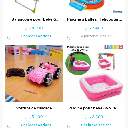
choisies
choisie
sur
sur
la
la
page
page
Balançoire pour bébé &
Piscine à balles, Hélicoptère
du
du
enfants
gonflable pour enfant + 50
د.ج
8.900
د.ج
7.400
produit
produit
balles – Bestway
Ce
Choix des options
Ajouter au panier
produit
a
plusieurs
variations.
Les
options
peuvent
être
choisies
sur
la
page
Voiture de cascade
Piscine pour bébé 86 x 86x
du
télécommandée Stitch
25 cm -INTEX
د.ج
5.100
د.ج
3.300
produit
Ce
Ce
Choix des options
Choix des options