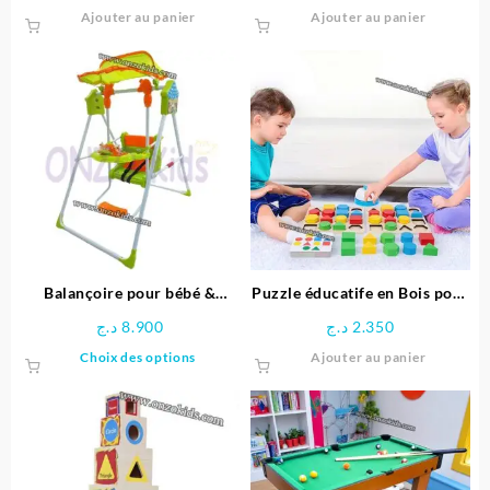
Ajouter au panier
Ajouter au panier
Balançoire pour bébé &
Puzzle éducatife en Bois pour
enfants
Enfants
د.ج
8.900
د.ج
2.350
Ce
Choix des options
Ajouter au panier
produit
a
plusieurs
variations.
Les