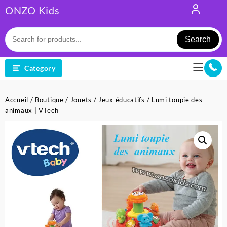
Skip
ONZO Kids
to
content
Search
Category
Accueil
/
Boutique
/
Jouets
/
Jeux éducatifs
/ Lumi toupie des
animaux | VTech