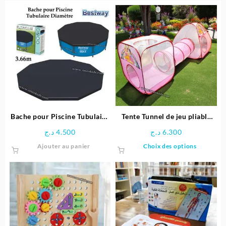
Bache pour Piscine Tubulaire
Tente Tunnel de jeu pliable
Diamètre 3.66 M – Bestway
pour enfants
د.ج
4.500
د.ج
6.300
Ce
Ajouter au panier
Choix des options
produit
a
plusieu
variatio
Les
options
peuven