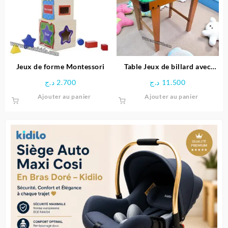
options
peuvent
être
choisies
sur
la
page
Jeux de forme Montessori
Table Jeux de billard avec
du
Pieds
د.ج
2.700
د.ج
11.500
produit
Ajouter au panier
Ajouter au panier