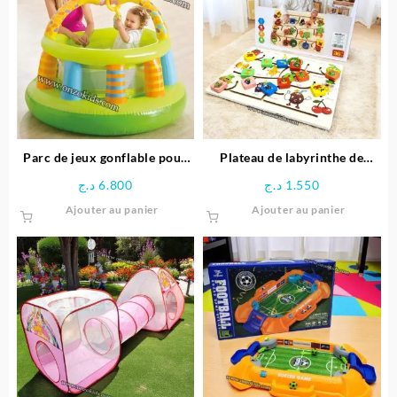
Parc de jeux gonflable pour
Plateau de labyrinthe de
bébé Girafe – INTEX
positionnement en bois-
د.ج
6.800
د.ج
1.550
Space Boy
Ajouter au panier
Ajouter au panier