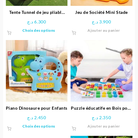
Tente Tunnel de jeu pliable
Jeu de Société Mini Stade
pour enfants
د.ج
6.300
د.ج
3.900
Ce
Choix des options
Ajouter au panier
produit
a
plusieurs
variations.
Les
options
peuvent
être
choisies
sur
la
page
Piano Dinosaure pour Enfants
Puzzle éducatife en Bois pour
du
Enfants
د.ج
2.450
د.ج
2.350
produit
Ce
Choix des options
Ajouter au panier
produit