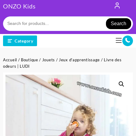
Skip
ONZO Kids
to
content
Search
Category
Accueil
/
Boutique
/
Jouets
/
Jeux d'apprentissage
/ Livre des
odeurs | LUDI