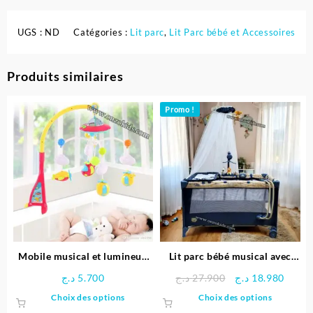
UGS :
ND
Catégories :
Lit parc
,
Lit Parc bébé et Accessoires
Produits similaires
Promo !
Mobile musical et lumineux
Lit parc bébé musical avec
pour berceau
balançoire – Pingouin
Le
Le
د.ج
5.700
د.ج
27.900
د.ج
18.980
prix
prix
Ce
Ce
Choix des options
Choix des options
initial
actue
produit
produit