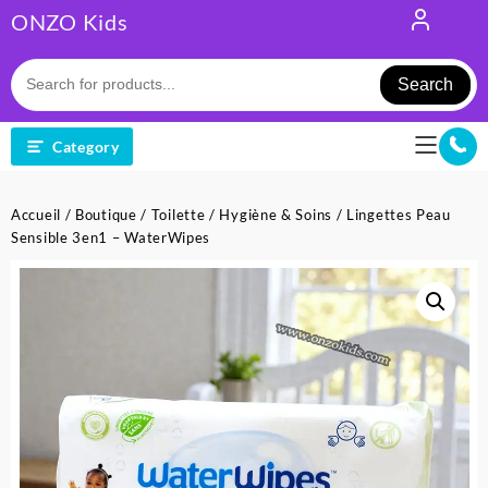
Skip
ONZO Kids
to
content
Search
Category
Accueil
/
Boutique
/
Toilette
/
Hygiène & Soins
/ Lingettes Peau
Sensible 3en1 – WaterWipes