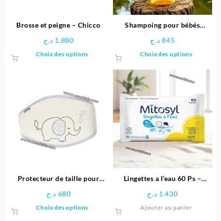
Brosse et peigne – Chicco
Shampoing pour bébés
JOHNSON’S® 200 ML
د.ج
1.880
د.ج
845
Ce
Ce
Choix des options
Choix des options
produit
produit
a
a
plusieurs
plusieu
variations.
variatio
Les
Les
options
options
peuvent
peuven
être
être
choisies
choisie
sur
sur
la
la
page
page
Protecteur de taille pour
Lingettes a l’eau 60 Ps –
du
du
bébé – Bebekevi
Mitosyl
د.ج
680
د.ج
1.430
produit
produit
Ce
Choix des options
Ajouter au panier
produit