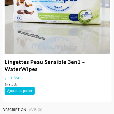
Lingettes Peau Sensible 3en1 –
WaterWipes
د.ج
1.550
En stock
quantité
Ajouter au panier
de
Lingettes
Peau
DESCRIPTION
AVIS (0)
Sensible