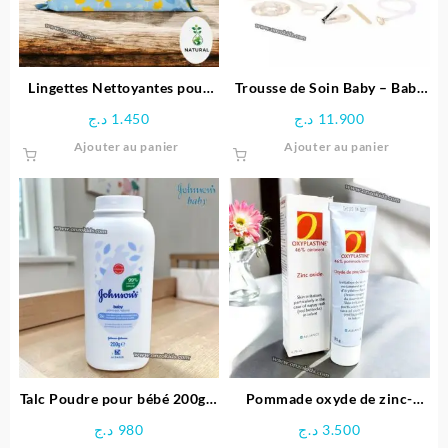
être
être
choisies
choisie
sur
sur
la
la
page
page
Lingettes Nettoyantes pour
Trousse de Soin Baby – Baby
du
du
Bébé – KLORANE
Moov
د.ج
1.450
د.ج
11.900
produit
produit
Ajouter au panier
Ajouter au panier
Talc Poudre pour bébé 200g –
Pommade oxyde de zinc-
Johnson’s
Oxyplastine
د.ج
980
د.ج
3.500