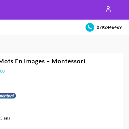
0792446469
Mots En Images – Montessori
400
 5 ans