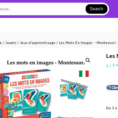
Search
ue
/
Jouets
/
Jeux d'apprentissage
/ Les Mots En Images – Montessori
Les 
د.ج
4.
De 3 à