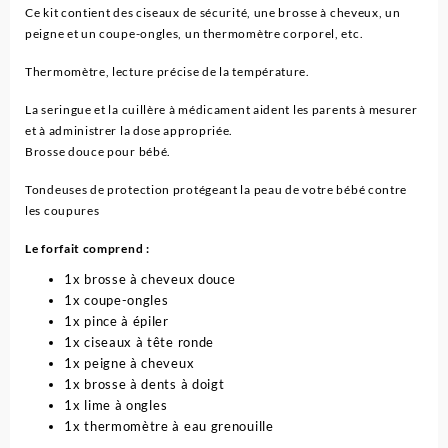
Ce kit contient des ciseaux de sécurité, une brosse à cheveux, un
peigne et un coupe-ongles, un thermomètre corporel, etc.
Thermomètre, lecture précise de la température.
La seringue et la cuillère à médicament aident les parents à mesurer
et à administrer la dose appropriée.
Brosse douce pour bébé.
Tondeuses de protection protégeant la peau de votre bébé contre
les coupures
Le forfait comprend :
1x brosse à cheveux douce
1x coupe-ongles
1x pince à épiler
1x ciseaux à tête ronde
1x peigne à cheveux
1x brosse à dents à doigt
1x lime à ongles
1x thermomètre à eau grenouille