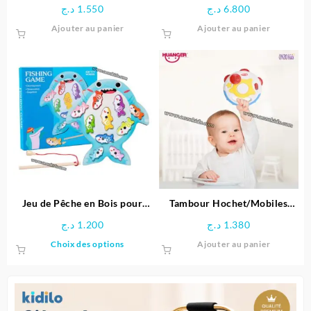
positionnement en bois-
bébé Girafe – INTEX
د.ج
1.550
د.ج
6.800
produit
Space Boy
Ajouter au panier
Ajouter au panier
Jeu de Pêche en Bois pour
Tambour Hochet/Mobiles
Enfants
Unisexe – Huanger
د.ج
1.200
د.ج
1.380
Ce
Choix des options
Ajouter au panier
produit
a
plusieurs
variations.