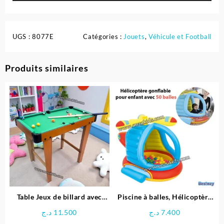
UGS :
8077E
Catégories :
Jouets
,
Véhicule et Football
Produits similaires
Table Jeux de billard avec
Piscine à balles, Hélicoptère
Pieds
gonflable pour enfant + 50
د.ج
11.500
د.ج
7.400
balles – Bestway