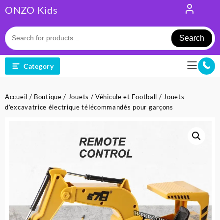
Skip
ONZO Kids
to
content
Search
Category
Accueil
/
Boutique
/
Jouets
/
Véhicule et Football
/ Jouets
d’excavatrice électrique télécommandés pour garçons