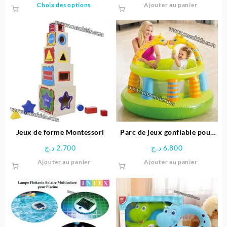
Ce
Choix des options
Ajouter au panier
produit
a
plusieurs
variations.
Les
options
peuvent
être
choisies
sur
la
page
Jeux de forme Montessori
Parc de jeux gonflable pour
du
bébé Girafe – INTEX
د.ج
2.700
د.ج
6.800
produit
Ajouter au panier
Ajouter au panier