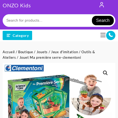
Skip
ONZO Kids
to
content
Search
Category
Accueil
/
Boutique
/
Jouets
/
Jeux d'imitation
/
Outils &
Ateliers
/ Jouet Ma première serre-clementoni