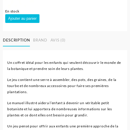
En stock
quantité
Ajouter au panier
de
Jouet
Ma
DESCRIPTION
BRAND
AVIS (0)
première
serre-
clementoni
Un coffret idéal pour les enfants qui veulent découvrir le monde de
la botanique et prendre soin de leurs plantes.
Le jeu contient une serre à assembler, des pots, des graines, de la
tourbe et de nombreux accessoires pour faire ses premières
plantations.
Le manuel illustré aidera l’enfant à devenir un véritable petit
botaniste et lui apportera de nombreuses informations sur les
plantes et ce dont elles ont besoin pour grandir.
Un jeu pensé pour offrir aux enfants une première approche de la