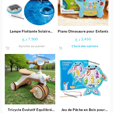
Lampe Flottante Solaire
Piano Dinosaure pour Enfants
Multicolore pour Piscine –
د.ج
7.500
د.ج
2.450
Intex
Ce
Ajouter au panier
Choix des options
produit
a
plusieu
variatio
Les
options
peuven
être
choisie
sur
la
page
Tricycle Évolutif Équilibré
Jeu de Pêche en Bois pour