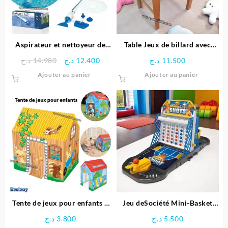
Aspirateur et nettoyeur de
Table Jeux de billard avec
piscine – Bestway
Pieds
Le
Le
د.ج
14.980
د.ج
12.400
د.ج
11.500
prix
prix
Ajouter au panier
Ajouter au panier
initial
actuel
était :
est :
12.400 د.ج.
14.980 د.ج.
Tente de jeux pour enfants –
Jeu deSociété Mini-Basket
Bestway
6en1
د.ج
3.800
د.ج
5.500