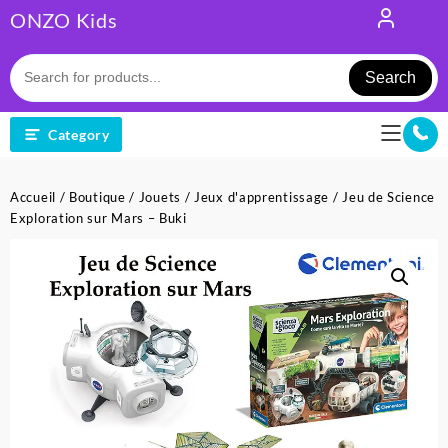
Skip
ONZO Kids
to
content
Search
Category
Accueil
/
Boutique
/
Jouets
/
Jeux d'apprentissage
/ Jeu de Science
Exploration sur Mars – Buki