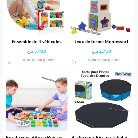
Ensemble de 4 véhicules
Jeux de forme Montessori
dinosaures avec Tapis circuit
د.ج
3.980
د.ج
2.700
– HUANGER
Ajouter au panier
Ajouter au panier
Puzzle éducatife en Bois pour
Bache pour Piscine Tubulaire