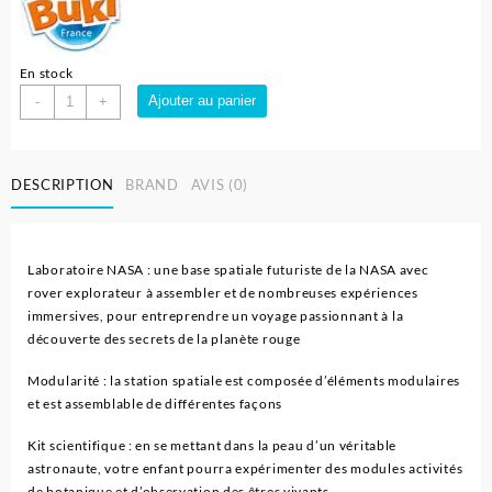
En stock
quantité
Ajouter au panier
-
+
de
Jeu
de
DESCRIPTION
BRAND
AVIS (0)
Science
Exploration
sur
Mars
Laboratoire NASA : une base spatiale futuriste de la NASA avec
-
rover explorateur à assembler et de nombreuses expériences
Buki
immersives, pour entreprendre un voyage passionnant à la
découverte des secrets de la planète rouge
Modularité : la station spatiale est composée d’éléments modulaires
et est assemblable de différentes façons
Kit scientifique : en se mettant dans la peau d’un véritable
astronaute, votre enfant pourra expérimenter des modules activités
de botanique et d’observation des êtres vivants