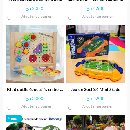
Enfants
Diamètre 3.66 M – Bestway
د.ج
2.350
د.ج
4.500
Ajouter au panier
Ajouter au panier
Kit d’outils éducatifs en bois
Jeu de Société Mini Stade
pour enfants
د.ج
3.300
د.ج
3.900
Ajouter au panier
Ajouter au panier
Promo !