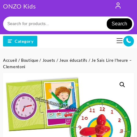
Skip
ONZO Kids
to
content
Search
Category
Accueil
/
Boutique
/
Jouets
/
Jeux éducatifs
/ Je Sais Lire l’heure –
Clementoni