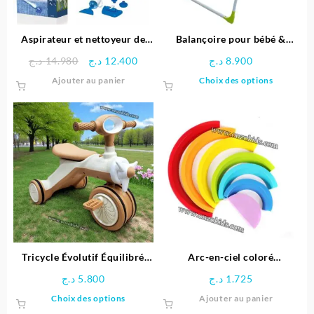
Aspirateur et nettoyeur de
Balançoire pour bébé &
piscine – Bestway
enfants
Le
Le
د.ج
14.980
د.ج
12.400
د.ج
8.900
prix
prix
Ce
Ajouter au panier
Choix des options
initial
actuel
produit
était :
est :
a
12.400 د.ج.
14.980 د.ج.
plusieu
variatio
Les
options
peuven
être
choisie
sur
la
page
Tricycle Évolutif Équilibré
Arc-en-ciel coloré
du
pour enfant- Ferdi
Montessori
د.ج
5.800
د.ج
1.725
produit
Ce
Choix des options
Ajouter au panier
produit