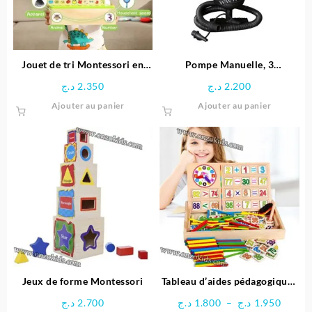
être
choisie
sur
la
page
Jouet de tri Montessori en
Pompe Manuelle, 3
du
bois éducative
adaptateurs pour Valve, en
د.ج
2.350
د.ج
2.200
produit
Plastique – Noir
Ajouter au panier
Ajouter au panier
Jeux de forme Montessori
Tableau d’aides pédagogiques
multifonctionnel
Plage
د.ج
2.700
د.ج
1.800
–
د.ج
1.950