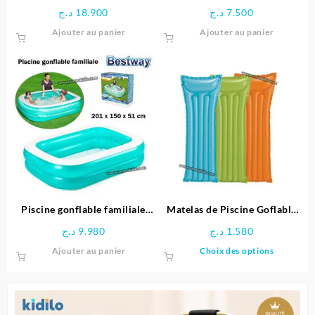
Gonflable Mariner – Intex
– Winpool
د.ج
18.900
د.ج
7.500
Ajouter au panier
Ajouter au panier
Piscine gonflable familiale
Matelas de Piscine Goflable
201 x 150 x 51 cm -Bestway
183x69cm – Intex
د.ج
9.980
د.ج
1.580
Ce
Ajouter au panier
Choix des options
produit
a
plusieu
variatio