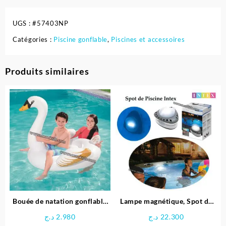
UGS :
#57403NP
Catégories :
Piscine gonflable
,
Piscines et accessoires
Produits similaires
Bouée de natation gonflable
Lampe magnétique, Spot de
animal 122 × 122 cm –
Piscine LED – Intex
د.ج
2.980
د.ج
22.300
Bestway