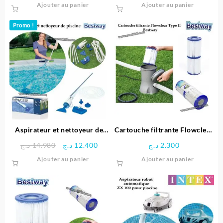
Ajouter au panier
Ajouter au panier
Promo !
Aspirateur et nettoyeur de
Cartouche filtrante Flowclear
piscine – Bestway
Type II – Bestway
Le
Le
د.ج
14.980
د.ج
12.400
د.ج
2.300
prix
prix
Ajouter au panier
Ajouter au panier
initial
actuel
était :
est :
12.400 د.ج.
14.980 د.ج.