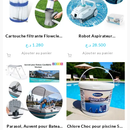
Cartouche filtrante Flowclear
Robot Aspirateur
Type I – Bestway
automatique pour piscine ZX
د.ج
1.280
د.ج
28.500
100
Ajouter au panier
Ajouter au panier
Parasol, Auvent pour Bateau
Chlore Choc pour piscine 5kg