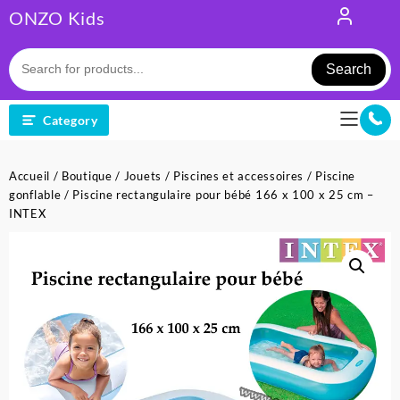
Skip
ONZO Kids
to
content
Search
Category
Accueil
/
Boutique
/
Jouets
/
Piscines et accessoires
/
Piscine
gonflable
/ Piscine rectangulaire pour bébé 166 x 100 x 25 cm –
INTEX