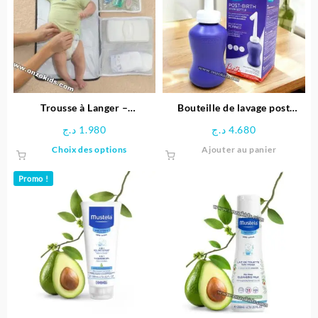
Trousse à Langer –
Bouteille de lavage post
ChangeAway Chicco
accouchement – Lansinoh
د.ج
1.980
د.ج
4.680
Ce
Choix des options
Ajouter au panier
produit
a
Promo !
plusieurs
variations.
Les
options
peuvent
être
choisies
sur
la