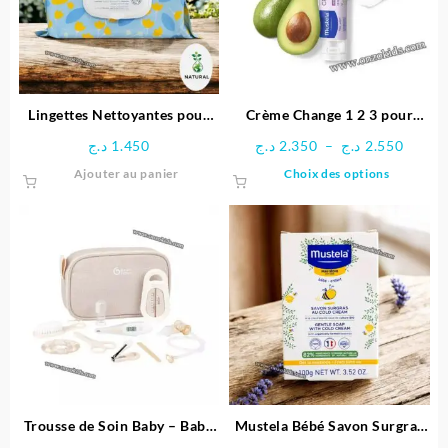
Lingettes Nettoyantes pour
Crème Change 1 2 3 pour
Bébé – KLORANE
bébé – Mustela
Plage
د.ج
1.450
د.ج
2.350
–
د.ج
2.550
de
Ce
Ajouter au panier
Choix des options
prix :
produit
2.350 د.ج
a
à
plusieu
2
variatio
Les
options
peuven
être
choisie
sur
la
page
Trousse de Soin Baby – Baby
Mustela Bébé Savon Surgras
du
Moov
au Cold Cream Nutri-