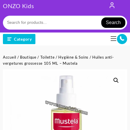
Skip
ONZO Kids
to
content
Search
Category
Accueil
/
Boutique
/
Toilette
/
Hygiène & Soins
/ Huiles anti-
vergetures grossesse 105 ML – Mustela