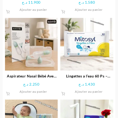
د.ج
11.900
د.ج
1.580
produit
Protecteur 100 g
Ajouter au panier
Ajouter au panier
Aspirateur Nasal Bébé Avec
Lingettes a l’eau 60 Ps –
Embout en Silicone et Boîte
Mitosyl
د.ج
2.250
د.ج
1.430
de Rangement – Suavinex
Ajouter au panier
Ajouter au panier