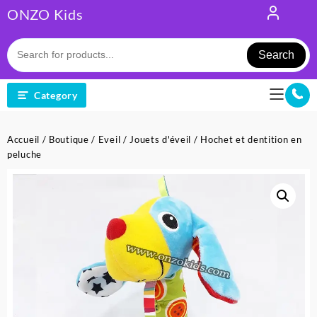
Skip
ONZO Kids
to
content
Search
Category
Accueil
/
Boutique
/
Eveil
/
Jouets d'éveil
/ Hochet et dentition en
peluche