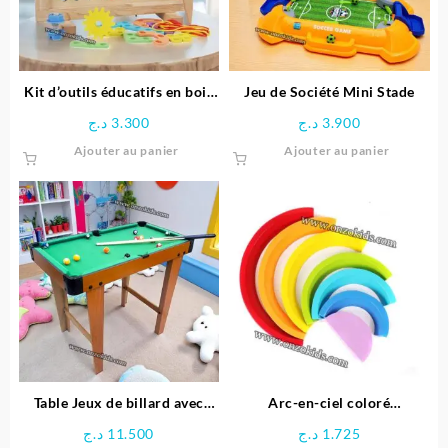
Kit d’outils éducatifs en bois
Jeu de Société Mini Stade
pour enfants
د.ج
3.300
د.ج
3.900
Ajouter au panier
Ajouter au panier
Table Jeux de billard avec
Arc-en-ciel coloré
Pieds
Montessori
د.ج
11.500
د.ج
1.725