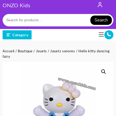
Skip
ONZO Kids
to
content
Search
Category
Accueil
/
Boutique
/
Jouets
/
Jouets sonores
/ Hello kitty dancing
fairy