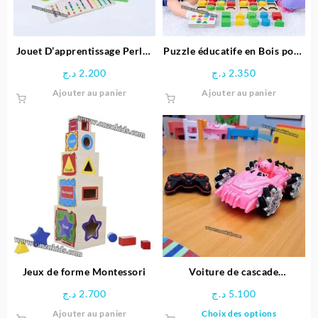
choisie
sur
la
page
Jouet D’apprentissage Perles
Puzzle éducatife en Bois pour
du
arc-en-ciel en Bois
Enfants
د.ج
2.200
د.ج
2.350
produit
Ajouter au panier
Ajouter au panier
Jeux de forme Montessori
Voiture de cascade
télécommandée Stitch
د.ج
2.700
د.ج
5.100
Ce
Ajouter au panier
Choix des options