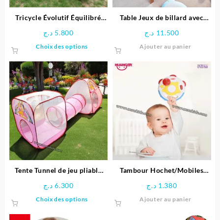
Tricycle Évolutif Équilibré
Table Jeux de billard avec
pour enfant- Ferdi
Pieds
د.ج
5.800
د.ج
11.500
Ce
Choix des options
Ajouter au panier
produit
a
plusieurs
variations.
Les
options
peuvent
être
choisies
sur
la
page
Tente Tunnel de jeu pliable
Tambour Hochet/Mobiles
du
pour enfants
Unisexe – Huanger
د.ج
6.300
د.ج
1.380
produit
Ce
Choix des options
Ajouter au panier
produit
a