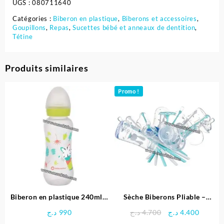
UGS :
080711640
Catégories :
Biberon en plastique
,
Biberons et accessoires
,
Goupillons
,
Repas
,
Sucettes bébé et anneaux de dentition
,
Tétine
Produits similaires
Promo !
Biberon en plastique 240ml –
Sèche Biberons Pliable –
Bébé Confort
Bébé Confort
Le
Le
د.ج
990
د.ج
4.700
د.ج
4.400
prix
prix