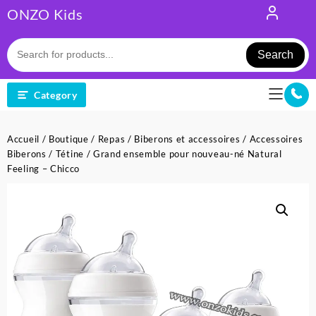
Skip
ONZO Kids
to
content
Search
Category
Accueil
/
Boutique
/
Repas
/
Biberons et accessoires
/
Accessoires
Biberons
/
Tétine
/ Grand ensemble pour nouveau-né Natural
Feeling – Chicco