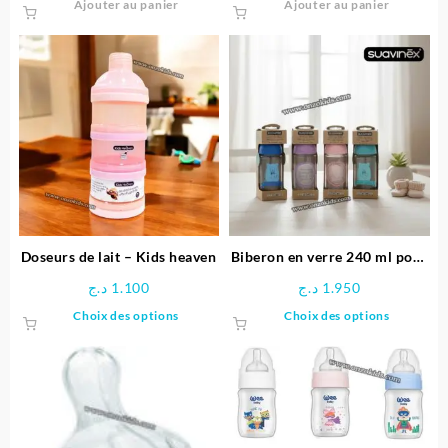
Ajouter au panier
Ajouter au panier
initial
actuel
était :
est :
4.700 د.ج.
Doseurs de lait – Kids heaven
Biberon en verre 240 ml pour
bébé | Suavinex
د.ج
1.100
د.ج
1.950
Ce
Ce
Choix des options
Choix des options
produit
produit
a
a
plusieurs
plusieu
variations.
variatio
Les
Les
options
options