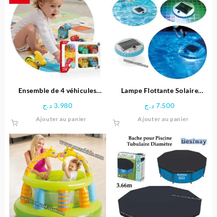
Ensemble de 4 véhicules
Lampe Flottante Solaire
dinosaures avec Tapis circuit
Multicolore pour Piscine –
د.ج
3.980
د.ج
7.500
– HUANGER
Intex
Ajouter au panier
Ajouter au panier