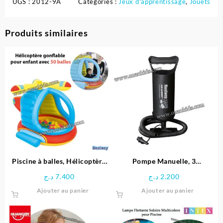
UGS :
2012-9A
Catégories :
Jeux d'apprentissage
,
Jouets
Produits similaires
Piscine à balles, Hélicoptère
Pompe Manuelle, 3
gonflable pour enfant + 50
adaptateurs pour Valve, en
د.ج
7.400
د.ج
2.200
balles – Bestway
Plastique – Noir
Ajouter au panier
Ajouter au panier