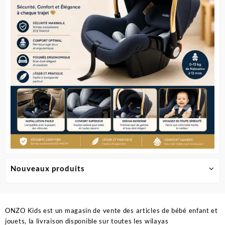
choisie
sur
la
page
du
produit
Nouveaux produits
ONZO Kids est un magasin de vente des articles de bébé enfant et
jouets, la livraison disponible sur toutes les wilayas