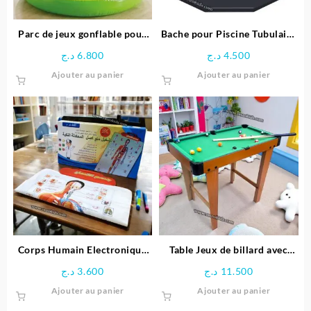
Parc de jeux gonflable pour
Bache pour Piscine Tubulaire
bébé Girafe – INTEX
Diamètre 3.66 M – Bestway
د.ج
6.800
د.ج
4.500
Ajouter au panier
Ajouter au panier
Corps Humain Electronique
Table Jeux de billard avec
Interactif pour enfant
Pieds
د.ج
3.600
د.ج
11.500
Ajouter au panier
Ajouter au panier