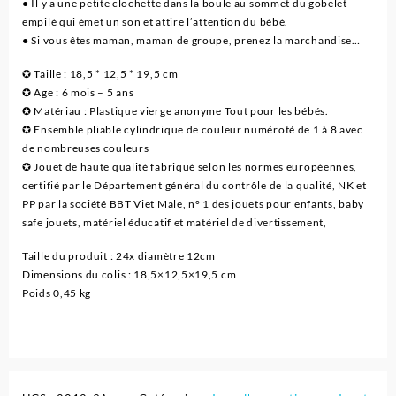
● Il y a une petite clochette dans la boule au sommet du gobelet
empilé qui émet un son et attire l’attention du bébé.
● Si vous êtes maman, maman de groupe, prenez la marchandise…
✪ Taille : 18,5 * 12,5 * 19,5 cm
✪ Âge : 6 mois – 5 ans
✪ Matériau : Plastique vierge anonyme Tout pour les bébés.
✪ Ensemble pliable cylindrique de couleur numéroté de 1 à 8 avec
de nombreuses couleurs
✪ Jouet de haute qualité fabriqué selon les normes européennes,
certifié par le Département général du contrôle de la qualité, NK et
PP par la société BBT Viet Male, n° 1 des jouets pour enfants, baby
safe jouets, matériel éducatif et matériel de divertissement,
Taille du produit : 24x diamètre 12cm
Dimensions du colis : 18,5×12,5×19,5 cm
Poids 0,45 kg