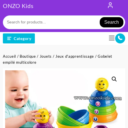
Skip
ONZO Kids
to
content
Search
Category
Accueil
/
Boutique
/
Jouets
/
Jeux d'apprentissage
/ Gobelet
empilé multicolore