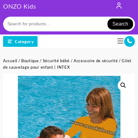
Skip
ONZO Kids
to
content
Search
Category
Accueil
/
Boutique
/
Sécurité bébé
/
Accessoire de sécurité
/ Gilet
de sauvetage pour enfant | INTEX