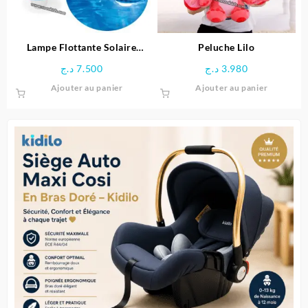
Lampe Flottante Solaire
Peluche Lilo
Multicolore pour Piscine –
د.ج
7.500
د.ج
3.980
Intex
Ajouter au panier
Ajouter au panier