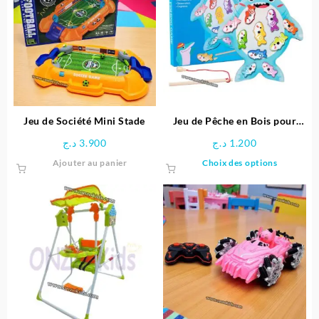
Jeu de Société Mini Stade
Jeu de Pêche en Bois pour
Enfants
د.ج
3.900
د.ج
1.200
Ce
Ajouter au panier
Choix des options
produit
a
plusieu
variatio
Les
options
peuven
être
choisie
sur