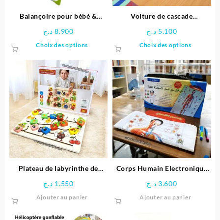
la
page
Balançoire pour bébé &
Voiture de cascade
du
enfants
télécommandée Stitch
د.ج
8.900
د.ج
5.100
produit
Ce
Ce
Choix des options
Choix des options
produit
produit
a
a
plusieurs
plusieu
variations.
variatio
Les
Les
options
options
peuvent
peuven
être
être
choisies
choisie
sur
sur
la
la
page
page
Plateau de labyrinthe de
Corps Humain Electronique
du
du
positionnement en bois-
Interactif pour enfant
د.ج
1.550
د.ج
3.600
produit
produit
Space Boy
Ajouter au panier
Ajouter au panier