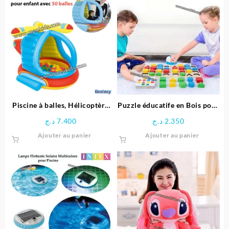
Piscine à balles, Hélicoptère
Puzzle éducatife en Bois pour
gonflable pour enfant + 50
Enfants
د.ج
7.400
د.ج
2.350
balles – Bestway
Ajouter au panier
Ajouter au panier