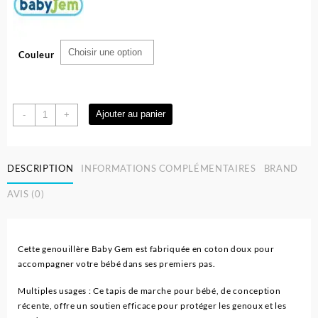
Couleur
quantité
Ajouter au panier
-
+
de
Genouillère
de
DESCRIPTION
INFORMATIONS COMPLÉMENTAIRES
BRAND
reptation
pour
AVIS (0)
Bébe
-
Babyjem
Cette genouillère Baby Gem est fabriquée en coton doux pour
accompagner votre bébé dans ses premiers pas.
Multiples usages : Ce tapis de marche pour bébé, de conception
récente, offre un soutien efficace pour protéger les genoux et les