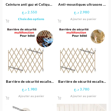
page
Ceinture anti gaz et Coliques
Anti-moustiques ultrasons à
du
pour bebe -Sevibebe
Prise chicco
د.ج
2.550
د.ج
2.980
produit
Ce
Choix des options
Ajouter au panier
produit
a
plusieurs
variations.
Les
options
peuvent
être
choisies
sur
la
page
Barrière de sécurité escalier
Barrière de sécurité escalier
du
104 Cm
110 Cm
د.ج
1.980
د.ج
3.780
produit
Ajouter au panier
Ajouter au panier