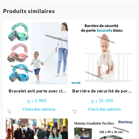
Produits similaires
Bracelet anti perte avec clé
Barriére de sécurité de porte
pour enfants
Securella blanc – Brevi
د.ج
1.980
د.ج
15.500
Ce
Ce
Choix des options
Choix des options
produit
produit
a
a
plusieurs
plusieu
variations.
variatio