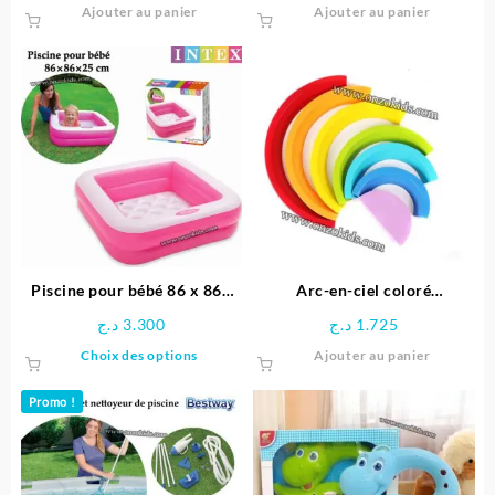
Ajouter au panier
Ajouter au panier
Piscine pour bébé 86 x 86x
Arc-en-ciel coloré
25 cm -INTEX
Montessori
د.ج
3.300
د.ج
1.725
Ce
Choix des options
Ajouter au panier
produit
a
Promo !
plusieurs
variations.
Les
options