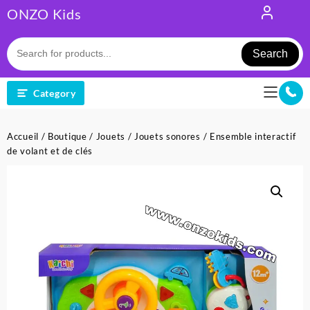
Skip
ONZO Kids
to
content
Search
Category
Accueil
/
Boutique
/
Jouets
/
Jouets sonores
/ Ensemble interactif
de volant et de clés