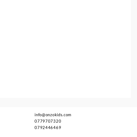
initial
actuel
était :
est :
55.000 د.ج.
57.200 د.ج.
info@onzokids.com
0779707320
0792446469