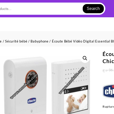
Search
ue
/
Sécurité bébé
/
Babyphone
/ Écoute Bébé Vidéo Digital Essential Bl
Écou
Chi
د.ج
36
Rupture