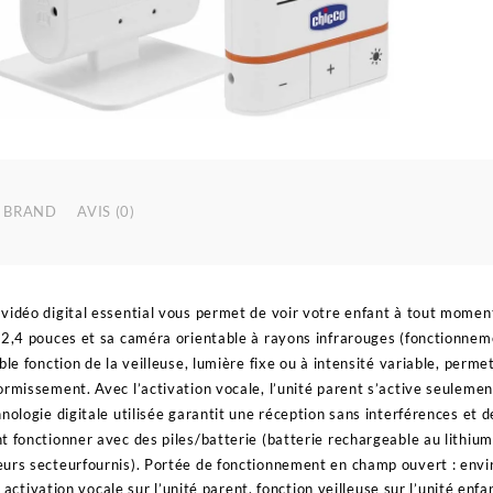
BRAND
AVIS (0)
vidéo digital essential vous permet de voir votre enfant à tout moment
 2,4 pouces et sa caméra orientable à rayons infrarouges (fonctionneme
uble fonction de la veilleuse, lumière fixe ou à intensité variable, per
ormissement. Avec l’activation vocale, l’unité parent s’active seulemen
nologie digitale utilisée garantit une réception sans interférences et d
t fonctionner avec des piles/batterie (batterie rechargeable au lithium
urs secteurfournis). Portée de fonctionnement en champ ouvert : envir
 activation vocale sur l’unité parent, fonction veilleuse sur l’unité enfa