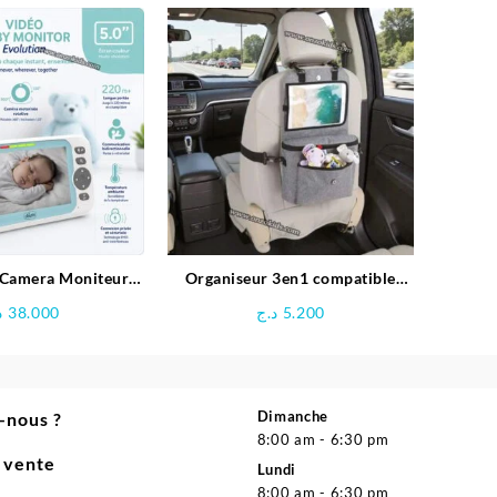
initial
actuel
était :
est :
19.980 د.ج.
23.000 د.ج.
Camera Moniteur
Organiseur 3en1 compatible
éo bébé – Chicco
voiture et poussette- FreeON
د
38.000
د.ج
5.200
Dimanche
-nous ?
8:00 am - 6:30 pm
e vente
Lundi
8:00 am - 6:30 pm