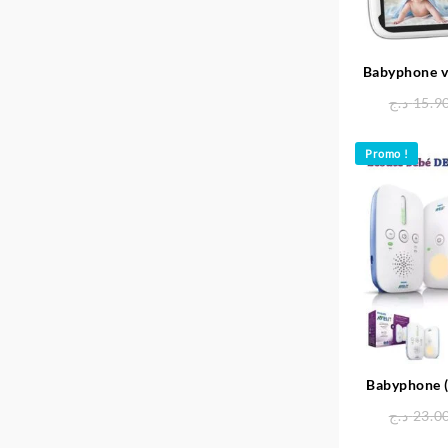
Babyphone v
béb
د.ج
15.9
Promo !
Babyphone 
veilleuse)
د.ج
23.0