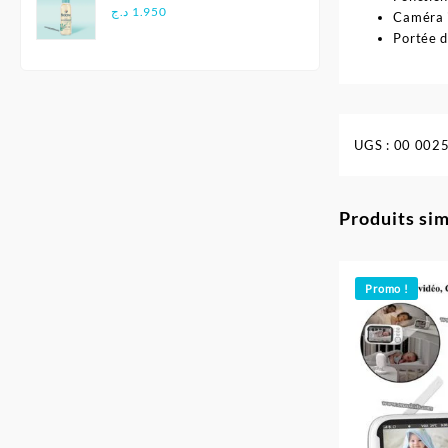
Douce - Biolane
د.ج
1.950
Caméra i
Portée d
UGS :
00 002
Produits sim
Promo !