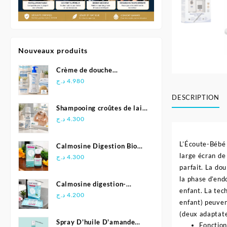
Nouveaux produits
Crème de douche
Relipidante - Neutraderm
د.ج
4.980
DESCRIPTION
Shampooing croûtes de lait
- Biolane
د.ج
4.300
L’Écoute-Bébé 
Calmosine Digestion Bio
large écran de
Bébé 100 ml
د.ج
4.300
parfait. La do
la phase d’end
Calmosine digestion-
enfant. La tech
Biolane
د.ج
4.200
enfant) peuven
(deux adaptate
Spray D'huile D'amande
Fonction