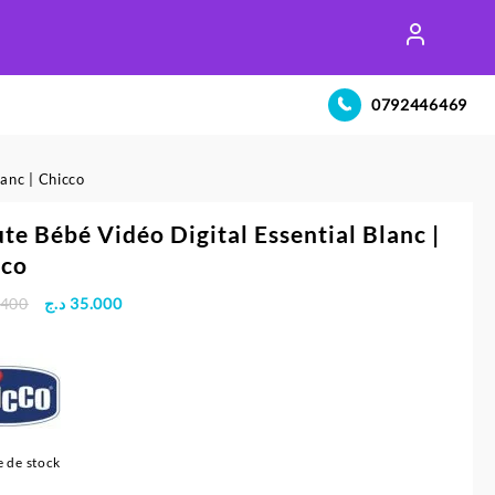
0792446469
anc | Chicco
te Bébé Vidéo Digital Essential Blanc |
cco
Le
Le
.400
د.ج
35.000
prix
prix
initial
actuel
était :
est :
35.000 د.ج.
36.400 د.ج.
 de stock