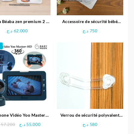
 Béaba zen premium 2 –
Accessoire de sécurité bébé
Béaba
multifonctionnel
د.ج
62.000
د.ج
750
hone Vidéo Yoo Master+
Verrou de sécurité polyvalent
HD – Babymoov
sevibebe
Le
Le
57.200
د.ج
55.000
د.ج
580
prix
prix