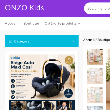
Skip
ONZO Kids
to
content
Accueil
Boutique
Catégorie produits
Accueil
/
Boutiq
Category