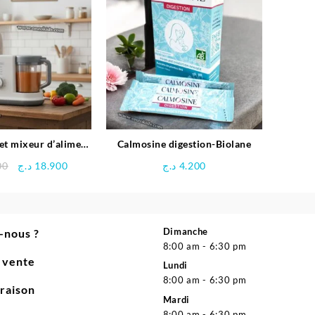
32.000 د.ج.
34.000 د.ج.
et mixeur d’aliment
Calmosine digestion-Biolane
é – Kids heaven
Le
Le
00
د.ج
18.900
د.ج
4.200
prix
prix
initial
actuel
était :
est :
18.900 د.ج.
21.000 د.ج.
Dimanche
-nous ?
8:00 am - 6:30 pm
e vente
Lundi
8:00 am - 6:30 pm
vraison
Mardi
8:00 am - 6:30 pm