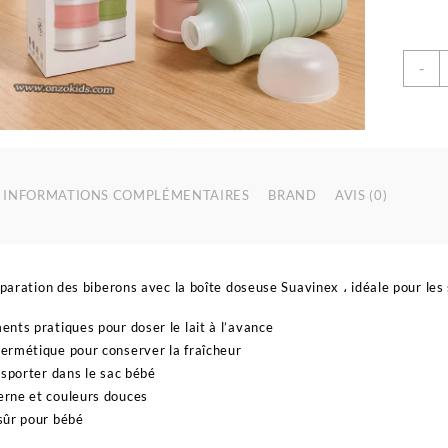
q
-
d
D
D
L
E
P
INFORMATIONS COMPLÉMENTAIRES
BRAND
AVIS (0)
3
C
-
s
réparation des biberons avec la boîte doseuse Suavinex ، idéale pour les
nts pratiques pour doser le lait à l’avance
ermétique pour conserver la fraîcheur
nsporter dans le sac bébé
rne et couleurs douces
sûr pour bébé