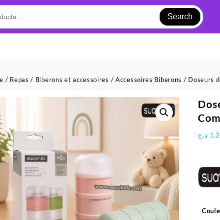
Search
ue
/
Repas
/
Biberons et accessoires
/
Accessoires Biberons
/
Doseurs de
Dose
Com
د.ج
1.
Coule