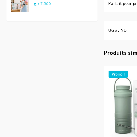
Multifonctionnel
Parfait pour p
د.ج
7.500
Ergonomique - Aiebao
UGS :
ND
Produits sim
Promo !