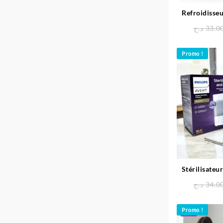
Refroidisseu
Portable p
د.ج
33.0
M
Promo !
Stérilisateu
3en1 Premi
د.ج
34.0
Promo !