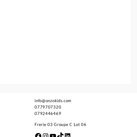
75.000 د.ج.
info@onzokids.com
0779707320
0792446469
Frerie 03 Groupe C Lot 06
Facebook
Instagram
YouTube
TikTok
LinkedIn