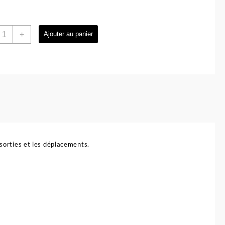
uantité
+
Ajouter au panier
e
oseuse
e
ait
n
oudre
ompartiments
uavinex
 sorties et les déplacements.