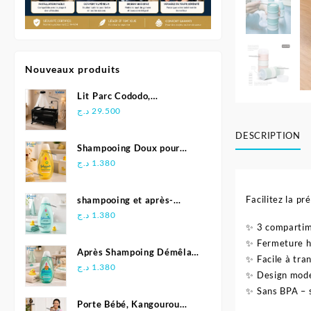
Nouveaux produits
Lit Parc Cododo,
Multifonction - Kidilo
د.ج
29.500
DESCRIPTION
Shampooing Doux pour
Bébé 500 ml - Johnson's
د.ج
1.380
Facilitez la p
shampooing et après-
shampoing 2en1 Soft &
د.ج
1.380
✨ 3 compartime
Shiny 500 ml - Johnson's
✨ Fermeture h
Baby
Après Shampoing Démêlant
✨ Facile à tra
pour bébé - Johnson'S Baby
د.ج
1.380
✨ Design mode
✨ Sans BPA – 
Porte Bébé, Kangourou