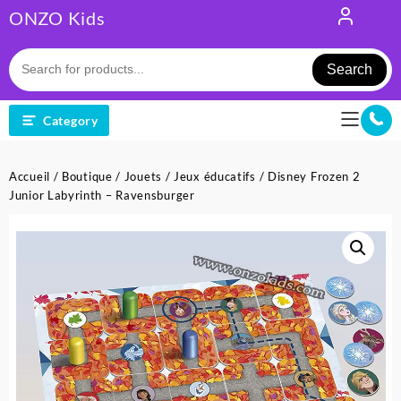
Skip
ONZO Kids
to
content
Search
Category
Accueil
/
Boutique
/
Jouets
/
Jeux éducatifs
/ Disney Frozen 2
Junior Labyrinth – Ravensburger