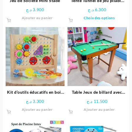
Jeu de Société Mini Stade
Tente Tunnel de jeu pliable
du
pour enfants
د.ج
3.900
د.ج
6.300
produit
Ce
Ajouter au panier
Choix des options
produit
a
plusieu
variatio
Les
options
peuven
être
choisie
sur
la
page
Kit d’outils éducatifs en bois
Table Jeux de billard avec
du
pour enfants
Pieds
د.ج
3.300
د.ج
11.500
produit
Ajouter au panier
Ajouter au panier