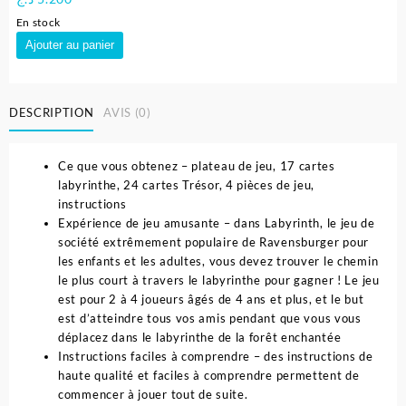
En stock
quantité
Ajouter au panier
de
Disney
Frozen
DESCRIPTION
AVIS (0)
2
Junior
Labyrinth
Ce que vous obtenez – plateau de jeu, 17 cartes
-
labyrinthe, 24 cartes Trésor, 4 pièces de jeu,
Ravensburger
instructions
Expérience de jeu amusante – dans Labyrinth, le jeu de
société extrêmement populaire de Ravensburger pour
les enfants et les adultes, vous devez trouver le chemin
le plus court à travers le labyrinthe pour gagner ! Le jeu
est pour 2 à 4 joueurs âgés de 4 ans et plus, et le but
est d’atteindre tous vos amis pendant que vous vous
déplacez dans le labyrinthe de la forêt enchantée
Instructions faciles à comprendre – des instructions de
haute qualité et faciles à comprendre permettent de
commencer à jouer tout de suite.