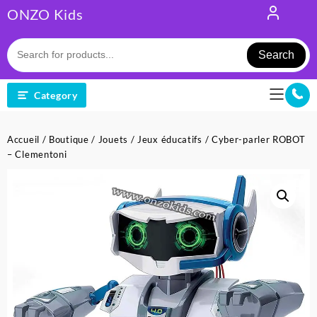
Skip
ONZO Kids
to
content
Search
Category
Accueil
/
Boutique
/
Jouets
/
Jeux éducatifs
/ Cyber-parler ROBOT
– Clementoni