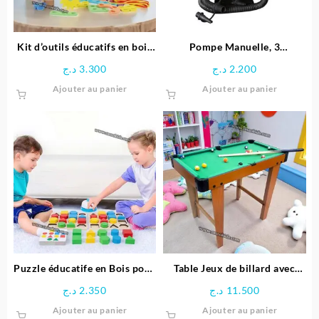
Kit d’outils éducatifs en bois
Pompe Manuelle, 3
pour enfants
adaptateurs pour Valve, en
د.ج
3.300
د.ج
2.200
Plastique – Noir
Ajouter au panier
Ajouter au panier
Puzzle éducatife en Bois pour
Table Jeux de billard avec
Enfants
Pieds
د.ج
2.350
د.ج
11.500
Ajouter au panier
Ajouter au panier