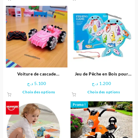
Voiture de cascade
Jeu de Pêche en Bois pour
télécommandée Stitch
Enfants
د.ج
5.100
د.ج
1.200
Ce
Ce
Choix des options
Choix des options
produit
produit
a
a
Promo !
plusieurs
plusieu
variations.
variatio
Les
Les
options
options
peuvent
peuven