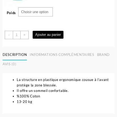
Poids
quantité
Ajouter au panier
-
+
de
Culotte
De
DESCRIPTION
INFORMATIONS COMPLÉMENTAIRES
BRAND
Circoncision
|
AVIS (0)
Sevi
bebe
La structure en plastique ergonomique cousue à l’avant
protège la zone blessée.
Il offre un sommeil confortable.
%100% Coton
13-20 kg