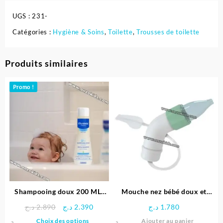
UGS :
231-
Catégories :
Hygiène & Soins
,
Toilette
,
Trousses de toilette
Produits similaires
Promo !
Shampooing doux 200 ML-
Mouche nez bébé doux et
Mustela
facile Physioclean -Chicco
Le
Le
د.ج
2.890
د.ج
2.390
د.ج
1.780
prix
prix
Ce
Choix des options
Ajouter au panier