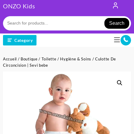
Skip
ONZO Kids
to
content
Search
Category
Accueil
/
Boutique
/
Toilette
/
Hygiène & Soins
/ Culotte De
Circoncision | Sevi bebe