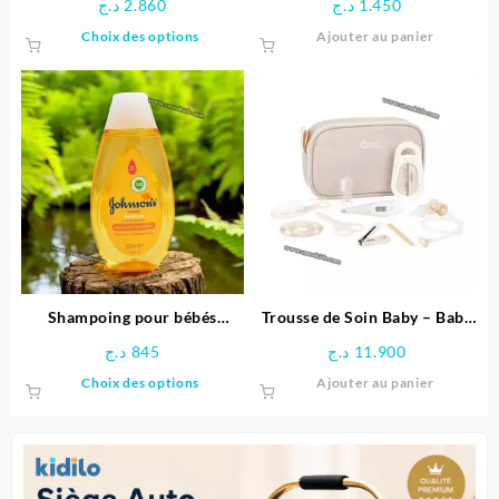
د.ج
2.860
د.ج
1.450
produit
Ce
Choix des options
Ajouter au panier
produit
a
plusieurs
variations.
Les
options
peuvent
être
choisies
sur
la
page
Shampoing pour bébés
Trousse de Soin Baby – Baby
du
JOHNSON’S® 200 ML
Moov
د.ج
845
د.ج
11.900
produit
Ce
Choix des options
Ajouter au panier
produit
a
plusieurs
variations.
Les