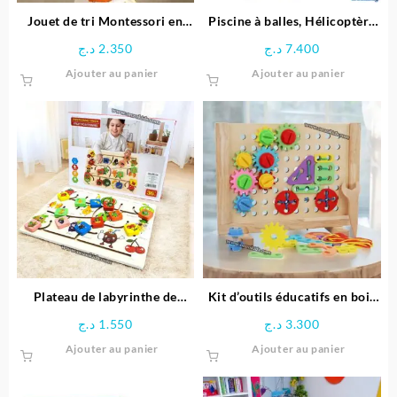
page
Jouet de tri Montessori en
Piscine à balles, Hélicoptère
du
bois éducative
gonflable pour enfant + 50
د.ج
2.350
د.ج
7.400
produit
balles – Bestway
Ajouter au panier
Ajouter au panier
Plateau de labyrinthe de
Kit d’outils éducatifs en bois
positionnement en bois-
pour enfants
د.ج
1.550
د.ج
3.300
Space Boy
Ajouter au panier
Ajouter au panier