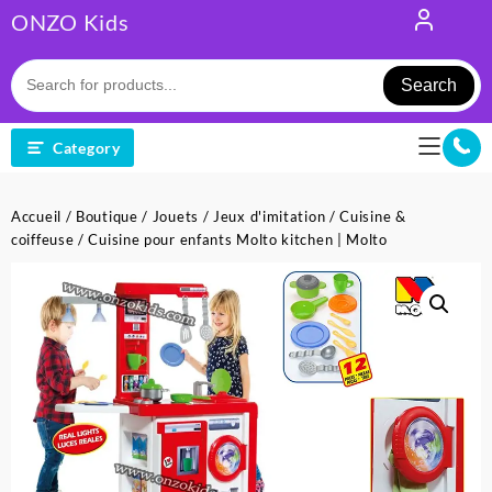
Skip
ONZO Kids
to
content
Search
Category
Accueil
/
Boutique
/
Jouets
/
Jeux d'imitation
/
Cuisine &
coiffeuse
/ Cuisine pour enfants Molto kitchen | Molto