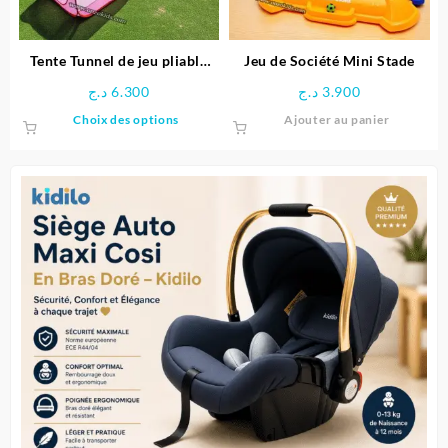
sur
la
page
Tente Tunnel de jeu pliable
Jeu de Société Mini Stade
du
pour enfants
د.ج
6.300
د.ج
3.900
produit
Ce
Choix des options
Ajouter au panier
produit
a
plusieurs
variations.
Les
options
peuvent
être
choisies
sur
la
page
du
produit