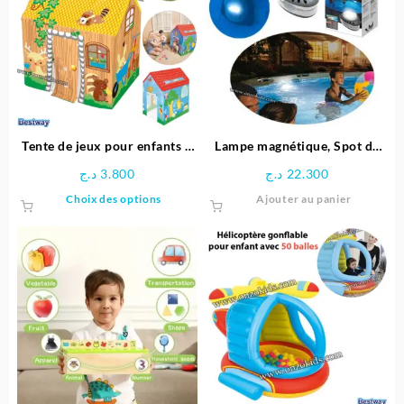
Tente de jeux pour enfants –
Lampe magnétique, Spot de
Bestway
Piscine LED – Intex
د.ج
3.800
د.ج
22.300
Ce
Choix des options
Ajouter au panier
produit
a
plusieurs
variations.
Les
options
peuvent
être
choisies
sur
la