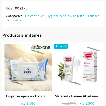
UGS :
002298
Catégories :
Cosmétiques
,
Hygiène & Soins
,
Toilette
,
Trousses
de toilette
Produits similaires
Promo !
Lingettes épaisses H2o pour
Maternité Baume Allaitement
bébé – BIOLANE
Bio 30ml – Mustela
Le
Le
د.ج
1.380
د.ج
2.990
د.ج
1.500