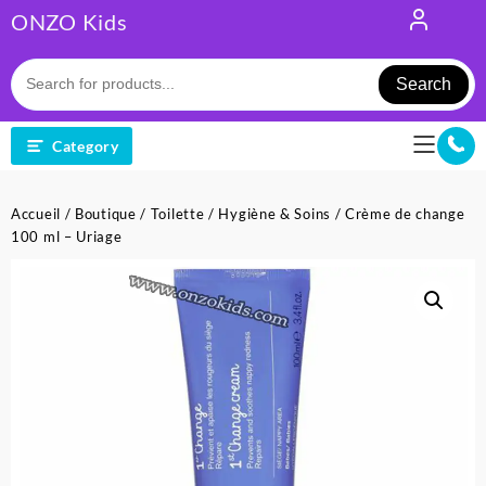
Skip
ONZO Kids
to
content
Search
Category
Accueil
/
Boutique
/
Toilette
/
Hygiène & Soins
/ Crème de change
100 ml – Uriage