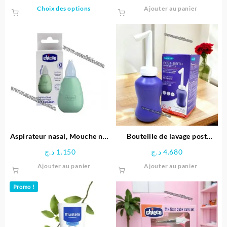
prix
prix
Ce
Choix des options
Ajouter au panier
initial
actuel
produit
était :
est :
a
2.990 د.ج.
plusieurs
variations.
Les
options
peuvent
être
choisies
sur
la
page
Aspirateur nasal, Mouche nez
Bouteille de lavage post
du
bébé – Chicco
accouchement – Lansinoh
د.ج
1.150
د.ج
4.680
produit
Ajouter au panier
Ajouter au panier
Promo !