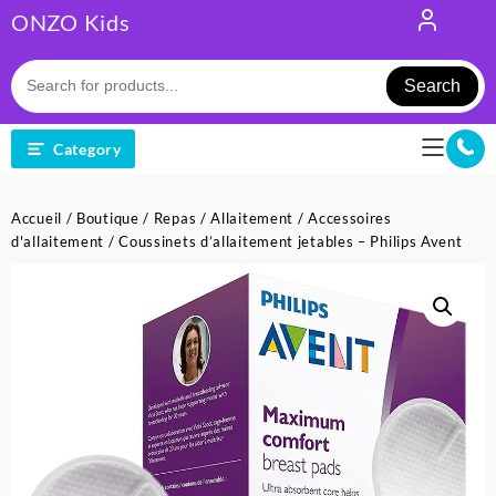
Skip
ONZO Kids
to
content
Search
Category
Accueil
/
Boutique
/
Repas
/
Allaitement
/
Accessoires
d'allaitement
/ Coussinets d’allaitement jetables – Philips Avent