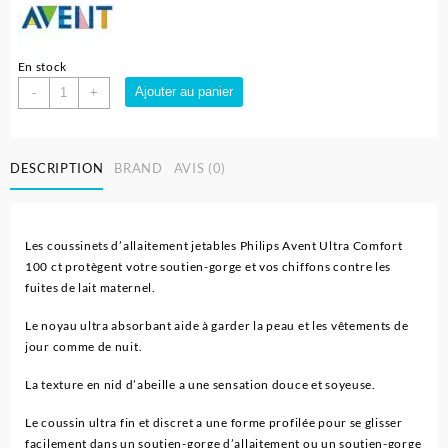
En stock
quantité
Ajouter au panier
-
+
de
Coussinets
d'allaitement
DESCRIPTION
BRAND
AVIS (0)
jetables
-
Philips
Avent
Les coussinets d’allaitement jetables Philips Avent Ultra Comfort
100 ct protègent votre soutien-gorge et vos chiffons contre les
fuites de lait maternel.
Le noyau ultra absorbant aide à garder la peau et les vêtements de
jour comme de nuit.
La texture en nid d’abeille a une sensation douce et soyeuse.
Le coussin ultra fin et discret a une forme profilée pour se glisser
facilement dans un soutien-gorge d’allaitement ou un soutien-gorge