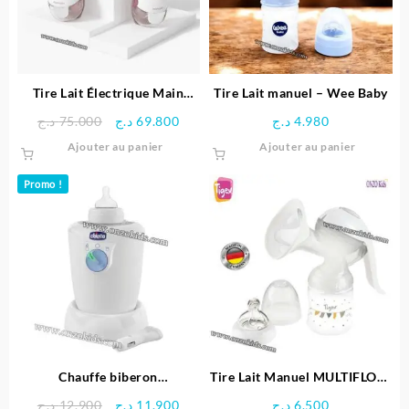
Tire Lait Électrique Main
Tire Lait manuel – Wee Baby
Libre M6 Double Pompe –
Le
Le
د.ج
75.000
د.ج
69.800
د.ج
4.980
MomCozy
prix
prix
Ajouter au panier
Ajouter au panier
initial
actuel
était :
est :
Promo !
69.800 د.ج.
75.000 د.ج.
Chauffe biberon
Tire Lait Manuel MULTIFLOW
maison/voiture Chicco
– Tigex
Le
Le
د.ج
12.900
د.ج
11.900
د.ج
6.500